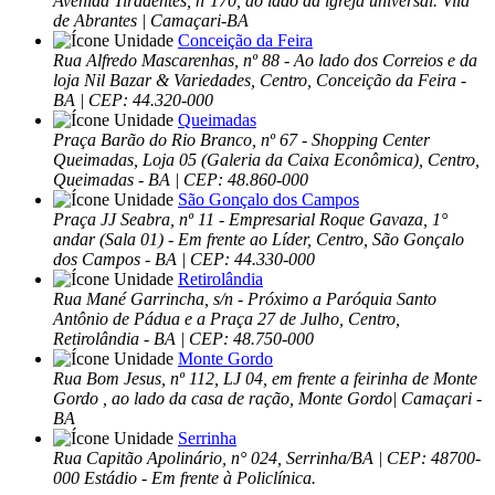
Avenida Tiradentes, nº170, ao lado da igreja universal. Vila
de Abrantes | Camaçari-BA
Conceição da Feira
Rua Alfredo Mascarenhas, nº 88 - Ao lado dos Correios e da
loja Nil Bazar & Variedades, Centro, Conceição da Feira -
BA | CEP: 44.320-000
Queimadas
Praça Barão do Rio Branco, nº 67 - Shopping Center
Queimadas, Loja 05 (Galeria da Caixa Econômica), Centro,
Queimadas - BA | CEP: 48.860-000
São Gonçalo dos Campos
Praça JJ Seabra, nº 11 - Empresarial Roque Gavaza, 1°
andar (Sala 01) - Em frente ao Líder, Centro, São Gonçalo
dos Campos - BA | CEP: 44.330-000
Retirolândia
Rua Mané Garrincha, s/n - Próximo a Paróquia Santo
Antônio de Pádua e a Praça 27 de Julho, Centro,
Retirolândia - BA | CEP: 48.750-000
Monte Gordo
Rua Bom Jesus, nº 112, LJ 04, em frente a feirinha de Monte
Gordo , ao lado da casa de ração, Monte Gordo| Camaçari -
BA
Serrinha
Rua Capitão Apolinário, n° 024, Serrinha/BA | CEP: 48700-
000 Estádio - Em frente à Policlínica.