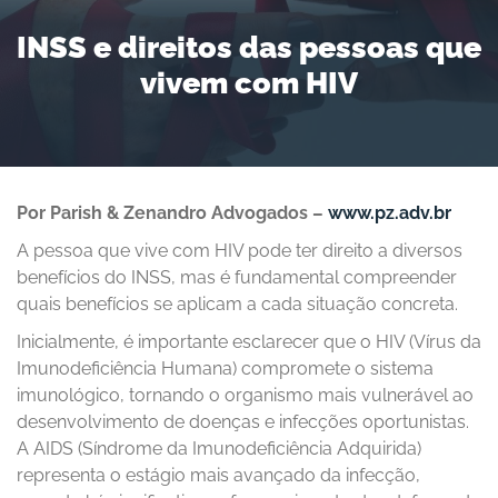
INSS e direitos das pessoas que
vivem com HIV
Por Parish & Zenandro Advogados –
www.pz.adv.br
A pessoa que vive com HIV pode ter direito a diversos
benefícios do INSS, mas é fundamental compreender
quais benefícios se aplicam a cada situação concreta.
Inicialmente, é importante esclarecer que o HIV (Vírus da
Imunodeficiência Humana) compromete o sistema
imunológico, tornando o organismo mais vulnerável ao
desenvolvimento de doenças e infecções oportunistas.
A AIDS (Síndrome da Imunodeficiência Adquirida)
representa o estágio mais avançado da infecção,