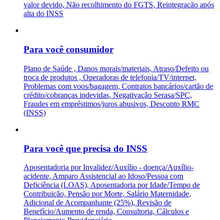
valor devido, Não recolhimento do FGTS, Reintegração após
alta do INSS
Para você consumidor
Plano de Saúde , Danos morais/materiais, Atraso/Defeito ou
troca de produtos , Operadoras de telefonia/TV/internet,
Problemas com voos/bagagem, Contratos bancários/cartão de
crédito/cobranças indevidas, Negativação Serasa/SPC,
Fraudes em empréstimos/juros abusivos, Desconto RMC
(INSS)
Para você que precisa do INSS
Aposentadoria por Invalidez/Auxílio - doença/Auxílio-
acidente, Amparo Assistencial ao Idoso/Pessoa com
Deficiência (LOAS), Aposentadoria por Idade/Tempo de
Contribuição, Pensão por Morte, Salário Maternidade,
Adicional de Acompanhante (25%), Revisão de
Benefício/Aumento de renda, Consultoria, Cálculos e