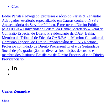
Cível
Eddie Parish é advogado, professor e sócio do Parish & Zenandro
Advogados, escritório especializado em Causas contra o INSS e
Aposentadoria do Servidor Público. É mestre em Direito Público,
pela UFBA – Universidade Federal da Bahia; Secretário – Geral da
Comissão Especial de Direito Previdenciário da OAB- Bahia;
Membro do Tribunal de Ética da OAB/BA; e Membro Consultor da
Comissão Especial de Direito Previdenciário da OAB Nacional.
Professor convidado de Direito Processual Civil e de Seguridade
Social de pós-graduação, em diversas instituições de ensino e
membro dos Institutos Brasileiros de Direito Processual e de Direito
Previdenciário.
Carlos Zenandro
Sócio