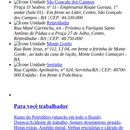
São Gonçalo dos Campos
Praça JJ Seabra, nº 11 - Empresarial Roque Gavaza, 1°
andar (Sala 01) - Em frente ao Líder, Centro, São Gonçalo
dos Campos - BA | CEP: 44.330-000
Retirolândia
Rua Mané Garrincha, s/n - Próximo a Paróquia Santo
Antônio de Pádua e a Praça 27 de Julho, Centro,
Retirolândia - BA | CEP: 48.750-000
Monte Gordo
Rua Bom Jesus, nº 112, LJ 04, em frente a feirinha de Monte
Gordo , ao lado da casa de ração, Monte Gordo| Camaçari -
BA
Serrinha
Rua Capitão Apolinário, n° 024, Serrinha/BA | CEP: 48700-
000 Estádio - Em frente à Policlínica.
Para você trabalhador
Ramo do Petrolífero (atuação em todo o Brasil),
Doença/Acidente de trabalho, Seguro desemprego negado,
Horas extras, Assédio moral, Verbas rescisórias e cálculo de