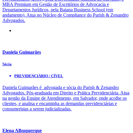
MBA Premium em Gestão de Escritórios de Advocacia e
Departamentos Jurídicos, pela Baiana Business School (em
andamento). Atua no Núcleo de Compliance do Parish & Zenandro
Advogados.
Daniela Guimarães
Sócia
PREVIDENCIÁRIO / CÍVEL
Daniela Guimarães é advogada e sócia do Parish & Zenandro
Advogados. Pós-graduada em Direito e Prática Previdenciária. Atua
na gestão da Equipe de Atendimento, em Salvador, onde acolhe os
clientes, e analisa e encaminha as demandas previdenciárias e
consumeristas a serem judicializadas.
Elena Albuquerque