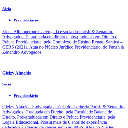
Sócia
Previdenciário
Elena Albuquerque é advogada e sócia do Parish & Zenandro
Advogados. É graduada em direito e pós-graduada em Direito e
Prática Previdenciária, pelo Complexo de Ensino Renato Saraiva –
CERS (2021). Atua no Núcleo Jurídico Previdenciário, do Parish &
Zenandro Advogados.
Gleizy Almeida
Sócia
Previdenciário
Gleizy Almeida é advogada e sócia do escritório Parish & Zenandro
Advogados. Graduada em Direito, pela Faculdade Baiana de
Direito. Pós-graduada em Direito e Prática Previdenciária, pela
Legale Educacional. Possui mais de 6 anos de experiência
dedicados à atuação de causas junto ao INSS. Atua no Núcleo