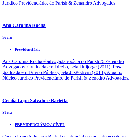
Jurídico Previdenciário, do Parish & Zenandro Advogados.
Ana Carolina Rocha
Sócia
Previdenciário
Ana Carolina Rocha é advogada e sócia do Parish & Zenandro
Advogados. Graduada em Direito, pela Unijorge (2011). Pós-
graduada em Direito Público, pela JusPodivm (2013). Atua no
Núcleo Jurídico Previdenciário, do Parish & Zenadro Advogados.
Cecília Lopo Salvatore Barletta
Sócia
PREVIDENCIÁRIO / CÍVEL
Cecilia Lopo Salvatore Barletta é advogada e sócia do escritório