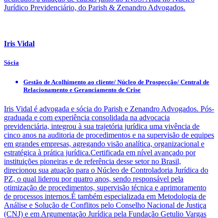
Jurídico Previdenciário, do Parish & Zenandro Advogados.
Iris Vidal
Sócia
Gestão de Acolhimento ao cliente/ Núcleo de Prospecção/ Central de
Relacionamento e Geranciamento de Crise
Iris Vidal é advogada e sócia do Parish e Zenandro Advogados. Pós-
graduada e com experiência consolidada na advocacia
previdenciária, integrou à sua trajetória jurídica uma vivência de
cinco anos na auditoria de procedimentos e na supervisão de equipes
em grandes empresas, agregando visão analítica, organizacional e
estratégica à prática jurídica.Certificada em nível avançado por
instituições pioneiras e de referência desse setor no Brasil,
direcionou sua atuação para o Núcleo de Controladoria Jurídica do
PZ, o qual liderou por quatro anos, sendo responsável pela
otimização de procedimentos, supervisão técnica e aprimoramento
de processos internos.É também especializada em Metodologia de
Análise e Solução de Conflitos pelo Conselho Nacional de Justiça
(CNJ) e em Argumentação Jurídica pela Fundação Getulio Vargas