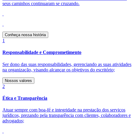
seus caminhos continuaram se cruzando.
Conheça nossa história
1
Responsabilidade e Comprometimento
Ser dono das suas responsabilidades, gerenciando as suas atividades
na organização, visando alcançar os objetivos do escritório;
Nossos valores
2
Ética e Transparência
Atuar sempre com boa-fé e integridade na prestação dos serviços
jurídicos, prezando pela transparência com clientes, colaboradores e
advogados;