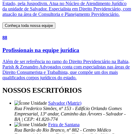
Estado, pela Juspodivm. Atua no Núcleo de Atendimento Jurídico
da unidade de Salvador. Especialista em Direito Previdenciário, com
atuação na área de Consultoria e Planejamento Previdenciário.
Conheça toda nossa equipe
88
Profissionais na equipe jurídica
Além de ser referência no ramo do Direito Previdenciário na Bahia,
Parish & Zenandro Advogados conta com especialistas nas áreas de
Direito Consumerista e Trabalhista, que compõe um dos mais
qualificados corpos jurídicos do estado.
NOSSOS ESCRITÓRIOS
Salvador (Matriz)
Rua Frederico Simões, nº 153 - Edifício Orlando Gomes
Empresarial, 13º andar, Caminho das Árvores - Salvador -
BA | CEP: 41.820-774
Feira de Santana
Rua Barão do Rio Branco, nº 882 - Centro Médico