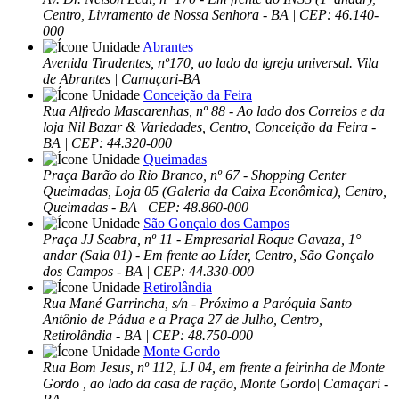
Centro, Livramento de Nossa Senhora - BA | CEP: 46.140-
000
Abrantes
Avenida Tiradentes, nº170, ao lado da igreja universal. Vila
de Abrantes | Camaçari-BA
Conceição da Feira
Rua Alfredo Mascarenhas, nº 88 - Ao lado dos Correios e da
loja Nil Bazar & Variedades, Centro, Conceição da Feira -
BA | CEP: 44.320-000
Queimadas
Praça Barão do Rio Branco, nº 67 - Shopping Center
Queimadas, Loja 05 (Galeria da Caixa Econômica), Centro,
Queimadas - BA | CEP: 48.860-000
São Gonçalo dos Campos
Praça JJ Seabra, nº 11 - Empresarial Roque Gavaza, 1°
andar (Sala 01) - Em frente ao Líder, Centro, São Gonçalo
dos Campos - BA | CEP: 44.330-000
Retirolândia
Rua Mané Garrincha, s/n - Próximo a Paróquia Santo
Antônio de Pádua e a Praça 27 de Julho, Centro,
Retirolândia - BA | CEP: 48.750-000
Monte Gordo
Rua Bom Jesus, nº 112, LJ 04, em frente a feirinha de Monte
Gordo , ao lado da casa de ração, Monte Gordo| Camaçari -