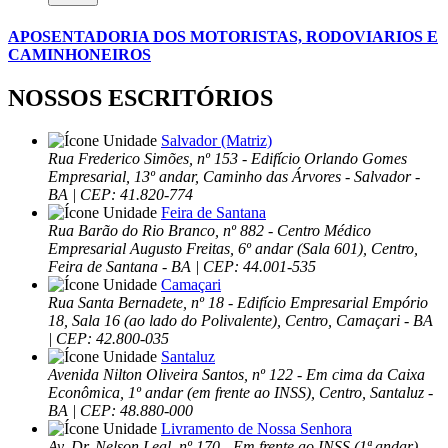
APOSENTADORIA DOS MOTORISTAS, RODOVIARIOS E
CAMINHONEIROS
NOSSOS ESCRITÓRIOS
Salvador (Matriz)
Rua Frederico Simões, nº 153 - Edifício Orlando Gomes
Empresarial, 13º andar, Caminho das Árvores - Salvador -
BA | CEP: 41.820-774
Feira de Santana
Rua Barão do Rio Branco, nº 882 - Centro Médico
Empresarial Augusto Freitas, 6º andar (Sala 601), Centro,
Feira de Santana - BA | CEP: 44.001-535
Camaçari
Rua Santa Bernadete, nº 18 - Edifício Empresarial Empório
18, Sala 16 (ao lado do Polivalente), Centro, Camaçari - BA
| CEP: 42.800-035
Santaluz
Avenida Nilton Oliveira Santos, nº 122 - Em cima da Caixa
Econômica, 1º andar (em frente ao INSS), Centro, Santaluz -
BA | CEP: 48.880-000
Livramento de Nossa Senhora
Av. Dr. Nelson Leal, nº 170 - Em frente ao INSS (1ª andar),