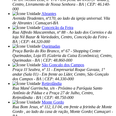
Centro, Livramento de Nossa Senhora - BA | CEP: 46.140-
000
Abrantes
Avenida Tiradentes, nº170, ao lado da igreja universal. Vila
de Abrantes | Camaçari-BA
Conceição da Feira
Rua Alfredo Mascarenhas, nº 88 - Ao lado dos Correios e da
loja Nil Bazar & Variedades, Centro, Conceição da Feira -
BA | CEP: 44.320-000
Queimadas
Praça Barão do Rio Branco, nº 67 - Shopping Center
Queimadas, Loja 05 (Galeria da Caixa Econômica), Centro,
Queimadas - BA | CEP: 48.860-000
São Gonçalo dos Campos
Praça JJ Seabra, nº 11 - Empresarial Roque Gavaza, 1°
andar (Sala 01) - Em frente ao Líder, Centro, São Gonçalo
dos Campos - BA | CEP: 44.330-000
Retirolândia
Rua Mané Garrincha, s/n - Próximo a Paróquia Santo
Antônio de Pádua e a Praça 27 de Julho, Centro,
Retirolândia - BA | CEP: 48.750-000
Monte Gordo
Rua Bom Jesus, nº 112, LJ 04, em frente a feirinha de Monte
Gordo , ao lado da casa de ração, Monte Gordo| Camaçari -