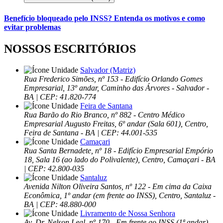
Benefício bloqueado pelo INSS? Entenda os motivos e como
evitar problemas
NOSSOS ESCRITÓRIOS
Salvador (Matriz)
Rua Frederico Simões, nº 153 - Edifício Orlando Gomes
Empresarial, 13º andar, Caminho das Árvores - Salvador -
BA | CEP: 41.820-774
Feira de Santana
Rua Barão do Rio Branco, nº 882 - Centro Médico
Empresarial Augusto Freitas, 6º andar (Sala 601), Centro,
Feira de Santana - BA | CEP: 44.001-535
Camaçari
Rua Santa Bernadete, nº 18 - Edifício Empresarial Empório
18, Sala 16 (ao lado do Polivalente), Centro, Camaçari - BA
| CEP: 42.800-035
Santaluz
Avenida Nilton Oliveira Santos, nº 122 - Em cima da Caixa
Econômica, 1º andar (em frente ao INSS), Centro, Santaluz -
BA | CEP: 48.880-000
Livramento de Nossa Senhora
Av. Dr. Nelson Leal, nº 170 - Em frente ao INSS (1ª andar),