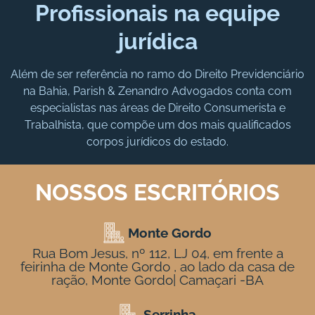
Profissionais na equipe
jurídica
Além de ser referência no ramo do Direito Previdenciário
na Bahia, Parish & Zenandro Advogados conta com
especialistas nas áreas de Direito Consumerista e
Trabalhista, que compõe um dos mais qualificados
corpos jurídicos do estado.
NOSSOS ESCRITÓRIOS
Monte Gordo
Rua Bom Jesus, nº 112, LJ 04, em frente a
feirinha de Monte Gordo , ao lado da casa de
ração, Monte Gordo| Camaçari -BA
Serrinha