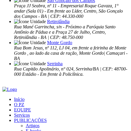
São Gonçalo dos Campos
Praça JJ Seabra, nº 11 - Empresarial Roque Gavaza, 1°
andar (Sala 01) - Em frente ao Líder, Centro, São Gonçalo
dos Campos - BA | CEP: 44.330-000
Retirolândia
Rua Mané Garrincha, s/n - Próximo a Paróquia Santo
Antônio de Pádua e a Praça 27 de Julho, Centro,
Retirolândia - BA | CEP: 48.750-000
Monte Gordo
Rua Bom Jesus, nº 112, LJ 04, em frente a feirinha de Monte
Gordo , ao lado da casa de ração, Monte Gordo| Camaçari -
BA
Serrinha
Rua Capitão Apolinário, n° 024, Serrinha/BA | CEP: 48700-
000 Estádio - Em frente à Policlínica.
Início
O PZ
EQUIPE
Serviços
PUBLICAÇÕES
Artigos
E-books