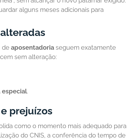
eia”, sem alcançar o novo patamar exigido.
uardar alguns meses adicionais para
alteradas
s de
aposentadoria
seguem exatamente
ecem sem alteração:
 especial
.
e prejuízos
onsolida como o momento mais adequado para
ualização do CNIS, a conferência do tempo de