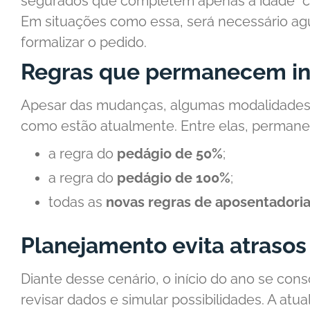
segurados que completem apenas a idade “ch
Em situações como essa, será necessário ag
formalizar o pedido.
Regras que permanecem in
Apesar das mudanças, algumas modalidade
como estão atualmente. Entre elas, perman
a regra do
pedágio de 50%
;
a regra do
pedágio de 100%
;
todas as
novas regras de aposentadoria
Planejamento evita atrasos 
Diante desse cenário, o início do ano se c
revisar dados e simular possibilidades. A at