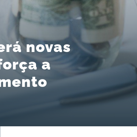
erá novas
orça a
amento