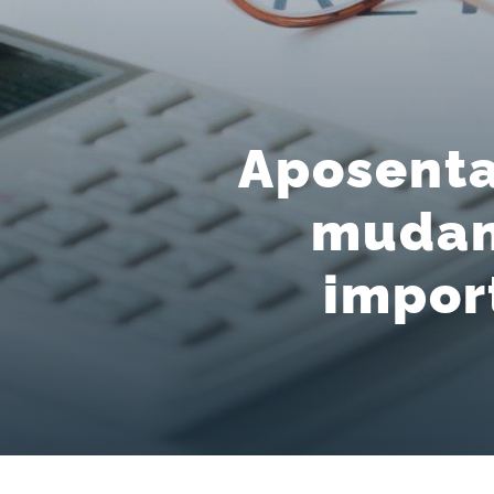
Aposenta
mudan
impor