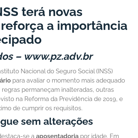
NSS terá novas
eforça a importância
ecipado
dos –
www.pz.adv.br
tituto Nacional do Seguro Social (INSS)
ário
para avaliar o momento mais adequado
s regras permaneçam inalteradas, outras
isto na Reforma da Previdência de 2019, e
mo de cumprir os requisitos.
egue sem alterações
destaca-se a
aposentadoria
por idade. Em