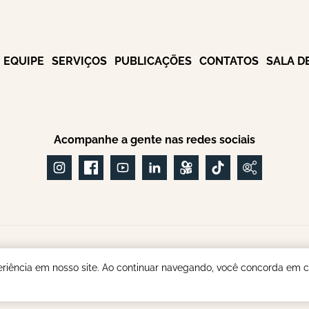
EQUIPE
SERVIÇOS
PUBLICAÇÕES
CONTATOS
SALA D
Acompanhe a gente nas redes sociais
ialistas em INSS e Aposentadoria do Servidor Pú
eriência em nosso site. Ao continuar navegando, você concorda em co