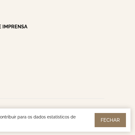
E IMPRENSA
blico © | 2026
ntribuir para os dados estatísticos de
FECHAR