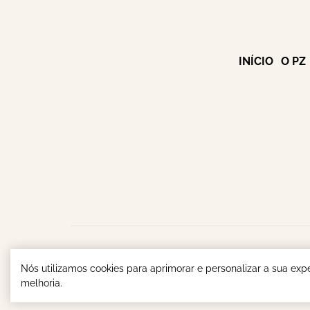
INÍCIO
O PZ
Parish & Zenandro Advogados - Espec
Nós utilizamos cookies para aprimorar e personalizar a sua exp
melhoria.