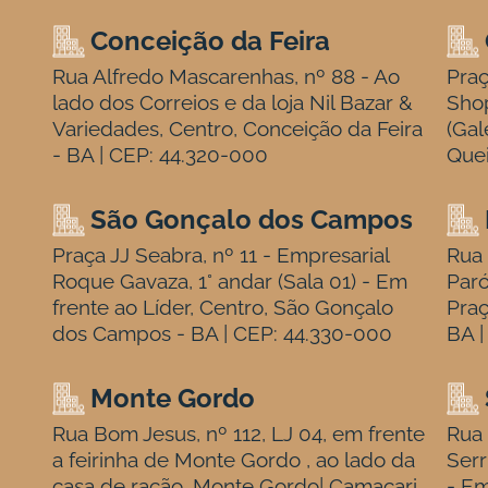
Conceição da Feira
Rua Alfredo Mascarenhas, nº 88 - Ao
Praç
lado dos Correios e da loja Nil Bazar &
Sho
Variedades, Centro, Conceição da Feira
(Gal
- BA | CEP: 44.320-000
Quei
São Gonçalo dos Campos
Praça JJ Seabra, nº 11 - Empresarial
Rua 
Roque Gavaza, 1° andar (Sala 01) - Em
Paró
frente ao Líder, Centro, São Gonçalo
Praç
dos Campos - BA | CEP: 44.330-000
BA |
Monte Gordo
Rua Bom Jesus, nº 112, LJ 04, em frente
Rua 
a feirinha de Monte Gordo , ao lado da
Serr
casa de ração, Monte Gordo| Camaçari
- Em