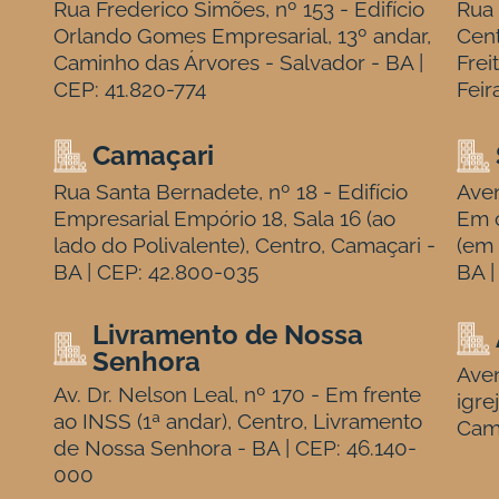
Rua Frederico Simões, nº 153 - Edifício
Rua 
Orlando Gomes Empresarial, 13º andar,
Cen
Caminho das Árvores - Salvador - BA |
Frei
CEP: 41.820-774
Feir
Camaçari
Rua Santa Bernadete, nº 18 - Edifício
Aven
Empresarial Empório 18, Sala 16 (ao
Em c
lado do Polivalente), Centro, Camaçari -
(em 
BA | CEP: 42.800-035
BA |
Livramento de Nossa
Senhora
Aven
Av. Dr. Nelson Leal, nº 170 - Em frente
igre
ao INSS (1ª andar), Centro, Livramento
Cam
de Nossa Senhora - BA | CEP: 46.140-
000