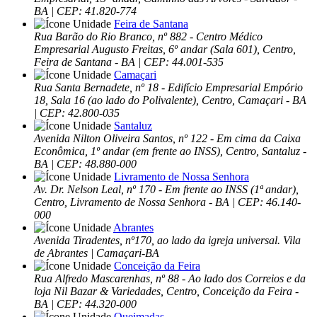
BA | CEP: 41.820-774
Feira de Santana
Rua Barão do Rio Branco, nº 882 - Centro Médico
Empresarial Augusto Freitas, 6º andar (Sala 601), Centro,
Feira de Santana - BA | CEP: 44.001-535
Camaçari
Rua Santa Bernadete, nº 18 - Edifício Empresarial Empório
18, Sala 16 (ao lado do Polivalente), Centro, Camaçari - BA
| CEP: 42.800-035
Santaluz
Avenida Nilton Oliveira Santos, nº 122 - Em cima da Caixa
Econômica, 1º andar (em frente ao INSS), Centro, Santaluz -
BA | CEP: 48.880-000
Livramento de Nossa Senhora
Av. Dr. Nelson Leal, nº 170 - Em frente ao INSS (1ª andar),
Centro, Livramento de Nossa Senhora - BA | CEP: 46.140-
000
Abrantes
Avenida Tiradentes, nº170, ao lado da igreja universal. Vila
de Abrantes | Camaçari-BA
Conceição da Feira
Rua Alfredo Mascarenhas, nº 88 - Ao lado dos Correios e da
loja Nil Bazar & Variedades, Centro, Conceição da Feira -
BA | CEP: 44.320-000
Queimadas