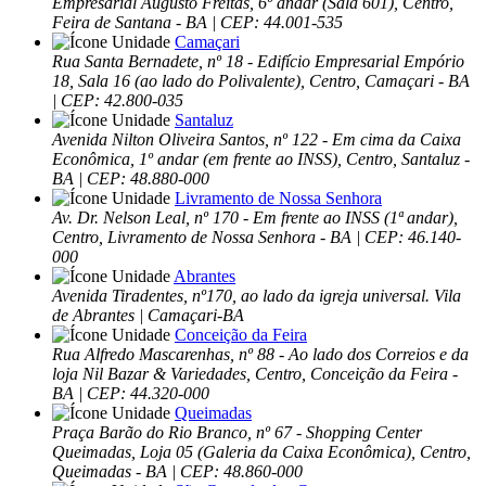
Empresarial Augusto Freitas, 6º andar (Sala 601), Centro,
Feira de Santana - BA | CEP: 44.001-535
Camaçari
Rua Santa Bernadete, nº 18 - Edifício Empresarial Empório
18, Sala 16 (ao lado do Polivalente), Centro, Camaçari - BA
| CEP: 42.800-035
Santaluz
Avenida Nilton Oliveira Santos, nº 122 - Em cima da Caixa
Econômica, 1º andar (em frente ao INSS), Centro, Santaluz -
BA | CEP: 48.880-000
Livramento de Nossa Senhora
Av. Dr. Nelson Leal, nº 170 - Em frente ao INSS (1ª andar),
Centro, Livramento de Nossa Senhora - BA | CEP: 46.140-
000
Abrantes
Avenida Tiradentes, nº170, ao lado da igreja universal. Vila
de Abrantes | Camaçari-BA
Conceição da Feira
Rua Alfredo Mascarenhas, nº 88 - Ao lado dos Correios e da
loja Nil Bazar & Variedades, Centro, Conceição da Feira -
BA | CEP: 44.320-000
Queimadas
Praça Barão do Rio Branco, nº 67 - Shopping Center
Queimadas, Loja 05 (Galeria da Caixa Econômica), Centro,
Queimadas - BA | CEP: 48.860-000