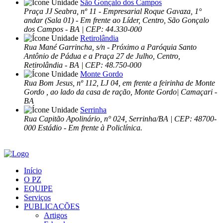
São Gonçalo dos Campos
Praça JJ Seabra, nº 11 - Empresarial Roque Gavaza, 1°
andar (Sala 01) - Em frente ao Líder, Centro, São Gonçalo
dos Campos - BA | CEP: 44.330-000
Retirolândia
Rua Mané Garrincha, s/n - Próximo a Paróquia Santo
Antônio de Pádua e a Praça 27 de Julho, Centro,
Retirolândia - BA | CEP: 48.750-000
Monte Gordo
Rua Bom Jesus, nº 112, LJ 04, em frente a feirinha de Monte
Gordo , ao lado da casa de ração, Monte Gordo| Camaçari -
BA
Serrinha
Rua Capitão Apolinário, n° 024, Serrinha/BA | CEP: 48700-
000 Estádio - Em frente à Policlínica.
Início
O PZ
EQUIPE
Serviços
PUBLICAÇÕES
Artigos