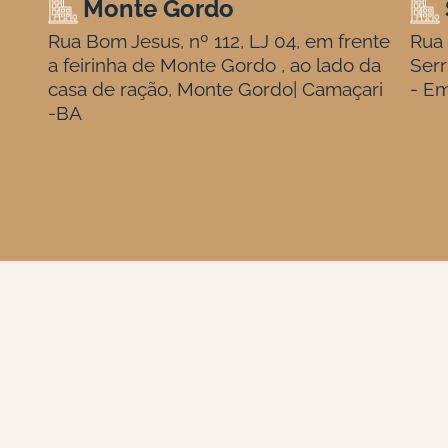
Monte Gordo
Rua Bom Jesus, nº 112, LJ 04, em frente
Rua 
a feirinha de Monte Gordo , ao lado da
Serr
casa de ração, Monte Gordo| Camaçari
- Em
-BA