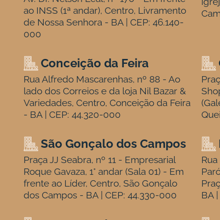
igre
ao INSS (1ª andar), Centro, Livramento
Cam
de Nossa Senhora - BA | CEP: 46.140-
000
Conceição da Feira
Rua Alfredo Mascarenhas, nº 88 - Ao
Praç
lado dos Correios e da loja Nil Bazar &
Sho
Variedades, Centro, Conceição da Feira
(Gal
- BA | CEP: 44.320-000
Quei
São Gonçalo dos Campos
Praça JJ Seabra, nº 11 - Empresarial
Rua 
Roque Gavaza, 1° andar (Sala 01) - Em
Paró
frente ao Líder, Centro, São Gonçalo
Praç
dos Campos - BA | CEP: 44.330-000
BA |