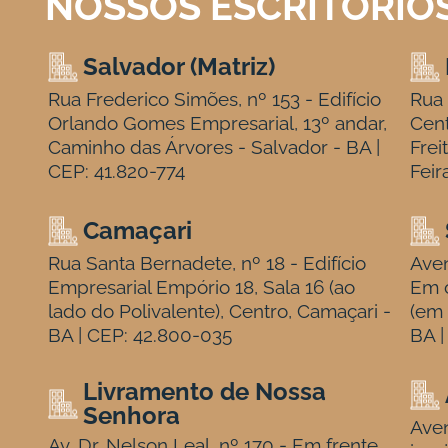
NOSSOS ESCRITÓRIO
Salvador (Matriz)
Rua Frederico Simões, nº 153 - Edifício
Rua 
Orlando Gomes Empresarial, 13º andar,
Cen
Caminho das Árvores - Salvador - BA |
Frei
CEP: 41.820-774
Feir
Camaçari
Rua Santa Bernadete, nº 18 - Edifício
Aven
Empresarial Empório 18, Sala 16 (ao
Em c
lado do Polivalente), Centro, Camaçari -
(em 
BA | CEP: 42.800-035
BA |
Livramento de Nossa
Senhora
Aven
Av. Dr. Nelson Leal, nº 170 - Em frente