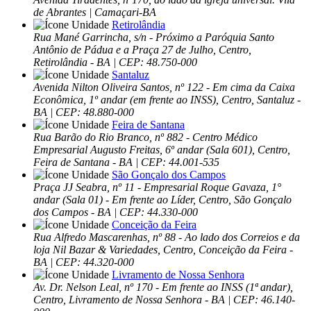
de Abrantes | Camaçari-BA
Retirolândia
Rua Mané Garrincha, s/n - Próximo a Paróquia Santo
Antônio de Pádua e a Praça 27 de Julho, Centro,
Retirolândia - BA | CEP: 48.750-000
Santaluz
Avenida Nilton Oliveira Santos, nº 122 - Em cima da Caixa
Econômica, 1º andar (em frente ao INSS), Centro, Santaluz -
BA | CEP: 48.880-000
Feira de Santana
Rua Barão do Rio Branco, nº 882 - Centro Médico
Empresarial Augusto Freitas, 6º andar (Sala 601), Centro,
Feira de Santana - BA | CEP: 44.001-535
São Gonçalo dos Campos
Praça JJ Seabra, nº 11 - Empresarial Roque Gavaza, 1°
andar (Sala 01) - Em frente ao Líder, Centro, São Gonçalo
dos Campos - BA | CEP: 44.330-000
Conceição da Feira
Rua Alfredo Mascarenhas, nº 88 - Ao lado dos Correios e da
loja Nil Bazar & Variedades, Centro, Conceição da Feira -
BA | CEP: 44.320-000
Livramento de Nossa Senhora
Av. Dr. Nelson Leal, nº 170 - Em frente ao INSS (1ª andar),
Centro, Livramento de Nossa Senhora - BA | CEP: 46.140-