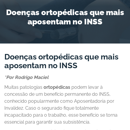
Doenças ortopédicas que mais
aposentam no INSS
Doenças ortopédicas que mais
aposentam no INSS
*Por Rodrigo Maciel
Muitas patologias
ortopédicas
podem levar à
concessão de um benefício permanente do INSS,
conhecido popularmente como Aposentadoria por
Invalidez. Caso o segurado fique totalmente
incapacitado para o trabalho, esse benefício se torna
essencial para garantir sua subsistência.