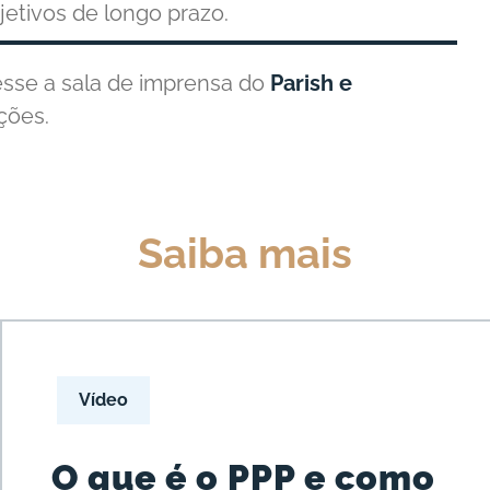
jetivos de longo prazo.
esse a sala de imprensa do
Parish e
ções.
Saiba mais
Vídeo
O que é o PPP e como