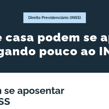
Direito Previdenciário (INSS)
 casa podem se a
gando pouco ao I
 se aposentar
SS