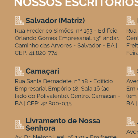
NOSSOS ESCRITÓRIO
Salvador (Matriz)
Rua Frederico Simões, nº 153 - Edifício
Rua 
Orlando Gomes Empresarial, 13º andar,
Cen
Caminho das Árvores - Salvador - BA |
Frei
CEP: 41.820-774
Feir
Camaçari
Rua Santa Bernadete, nº 18 - Edifício
Aven
Empresarial Empório 18, Sala 16 (ao
Em c
lado do Polivalente), Centro, Camaçari -
(em 
BA | CEP: 42.800-035
BA |
Livramento de Nossa
Senhora
Aven
Av. Dr. Nelson Leal, nº 170 - Em frente