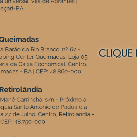
ja universal. Vila de Abrantes |
açari-BA
Queimadas
a Barão do Rio Branco, nº 67 -
pping Center Queimadas, Loja 05
eria da Caixa Econômica), Centro,
madas - BA | CEP: 48.860-000
Retirolândia
Mané Garrincha, s/n - Próximo a
quia Santo Antônio de Pádua e a
a 27 de Julho, Centro, Retirolândia -
 CEP: 48.750-000