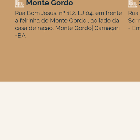
Monte Gordo
Rua Bom Jesus, nº 112, LJ 04, em frente
Rua 
a feirinha de Monte Gordo , ao lado da
Serr
casa de ração, Monte Gordo| Camaçari
- Em
-BA