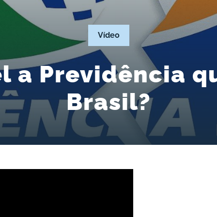
Vídeo
el a Previdência q
Brasil?