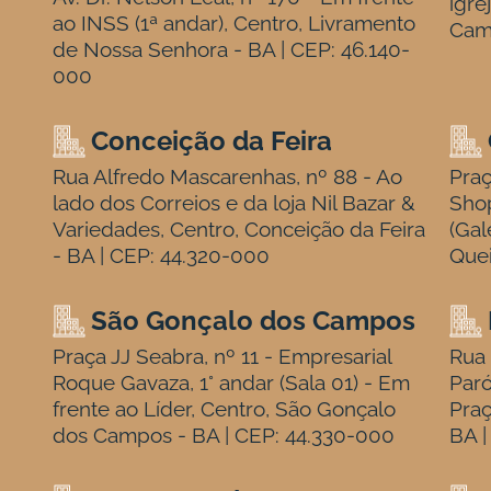
igre
ao INSS (1ª andar), Centro, Livramento
Cam
de Nossa Senhora - BA | CEP: 46.140-
000
Conceição da Feira
Rua Alfredo Mascarenhas, nº 88 - Ao
Praç
lado dos Correios e da loja Nil Bazar &
Sho
Variedades, Centro, Conceição da Feira
(Gal
- BA | CEP: 44.320-000
Quei
São Gonçalo dos Campos
Praça JJ Seabra, nº 11 - Empresarial
Rua 
Roque Gavaza, 1° andar (Sala 01) - Em
Paró
frente ao Líder, Centro, São Gonçalo
Praç
dos Campos - BA | CEP: 44.330-000
BA |