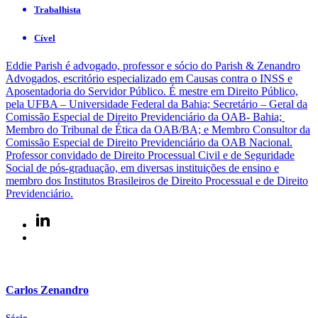
Trabalhista
Cível
Eddie Parish é advogado, professor e sócio do Parish & Zenandro
Advogados, escritório especializado em Causas contra o INSS e
Aposentadoria do Servidor Público. É mestre em Direito Público,
pela UFBA – Universidade Federal da Bahia; Secretário – Geral da
Comissão Especial de Direito Previdenciário da OAB- Bahia;
Membro do Tribunal de Ética da OAB/BA; e Membro Consultor da
Comissão Especial de Direito Previdenciário da OAB Nacional.
Professor convidado de Direito Processual Civil e de Seguridade
Social de pós-graduação, em diversas instituições de ensino e
membro dos Institutos Brasileiros de Direito Processual e de Direito
Previdenciário.
Carlos Zenandro
Sócio