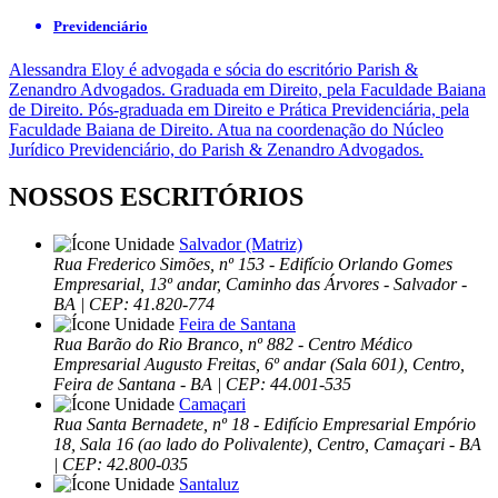
Previdenciário
Alessandra Eloy é advogada e sócia do escritório Parish &
Zenandro Advogados. Graduada em Direito, pela Faculdade Baiana
de Direito. Pós-graduada em Direito e Prática Previdenciária, pela
Faculdade Baiana de Direito. Atua na coordenação do Núcleo
Jurídico Previdenciário, do Parish & Zenandro Advogados.
NOSSOS ESCRITÓRIOS
Salvador (Matriz)
Rua Frederico Simões, nº 153 - Edifício Orlando Gomes
Empresarial, 13º andar, Caminho das Árvores - Salvador -
BA | CEP: 41.820-774
Feira de Santana
Rua Barão do Rio Branco, nº 882 - Centro Médico
Empresarial Augusto Freitas, 6º andar (Sala 601), Centro,
Feira de Santana - BA | CEP: 44.001-535
Camaçari
Rua Santa Bernadete, nº 18 - Edifício Empresarial Empório
18, Sala 16 (ao lado do Polivalente), Centro, Camaçari - BA
| CEP: 42.800-035
Santaluz