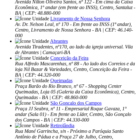
Avenida Nilton Oliveira Santos, nº 122 - Em cima da Caixa
Econômica, 1º andar (em frente ao INSS), Centro, Santaluz -
BA | CEP: 48.880-000
Livramento de Nossa Senhora
Av. Dr. Nelson Leal, nº 170 - Em frente ao INSS (1ª andar),
Centro, Livramento de Nossa Senhora - BA | CEP: 46.140-
000
Abrantes
Avenida Tiradentes, nº170, ao lado da igreja universal. Vila
de Abrantes | Camaçari-BA
Conceição da Feira
Rua Alfredo Mascarenhas, nº 88 - Ao lado dos Correios e da
loja Nil Bazar & Variedades, Centro, Conceição da Feira -
BA | CEP: 44.320-000
Queimadas
Praça Barão do Rio Branco, nº 67 - Shopping Center
Queimadas, Loja 05 (Galeria da Caixa Econômica), Centro,
Queimadas - BA | CEP: 48.860-000
São Gonçalo dos Campos
Praça JJ Seabra, nº 11 - Empresarial Roque Gavaza, 1°
andar (Sala 01) - Em frente ao Líder, Centro, São Gonçalo
dos Campos - BA | CEP: 44.330-000
Retirolândia
Rua Mané Garrincha, s/n - Próximo a Paróquia Santo
Antônio de Pádua e a Praça 27 de Julho, Centro,