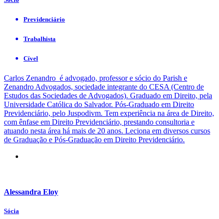
Previdenciário
Trabalhista
Cível
Carlos Zenandro é advogado, professor e sócio do Parish e
Zenandro Advogados, sociedade integrante do CESA (Centro de
Estudos das Sociedades de Advogados). Graduado em Direito, pela
Universidade Católica do Salvador. Pós-Graduado em Direito
Previdenciário, pelo Juspodivm. Tem experiência na área de Direito,
com ênfase em Direito Previdenciário, prestando consultoria e
atuando nesta área há mais de 20 anos. Leciona em diversos cursos
de Graduação e Pós-Graduação em Direito Previdenciário.
Alessandra Eloy
Sócia