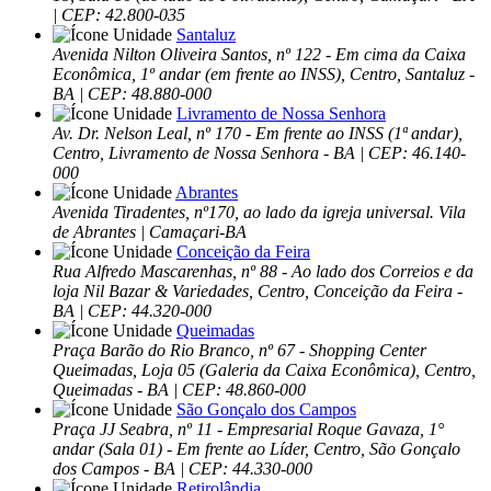
| CEP: 42.800-035
Santaluz
Avenida Nilton Oliveira Santos, nº 122 - Em cima da Caixa
Econômica, 1º andar (em frente ao INSS), Centro, Santaluz -
BA | CEP: 48.880-000
Livramento de Nossa Senhora
Av. Dr. Nelson Leal, nº 170 - Em frente ao INSS (1ª andar),
Centro, Livramento de Nossa Senhora - BA | CEP: 46.140-
000
Abrantes
Avenida Tiradentes, nº170, ao lado da igreja universal. Vila
de Abrantes | Camaçari-BA
Conceição da Feira
Rua Alfredo Mascarenhas, nº 88 - Ao lado dos Correios e da
loja Nil Bazar & Variedades, Centro, Conceição da Feira -
BA | CEP: 44.320-000
Queimadas
Praça Barão do Rio Branco, nº 67 - Shopping Center
Queimadas, Loja 05 (Galeria da Caixa Econômica), Centro,
Queimadas - BA | CEP: 48.860-000
São Gonçalo dos Campos
Praça JJ Seabra, nº 11 - Empresarial Roque Gavaza, 1°
andar (Sala 01) - Em frente ao Líder, Centro, São Gonçalo
dos Campos - BA | CEP: 44.330-000
Retirolândia