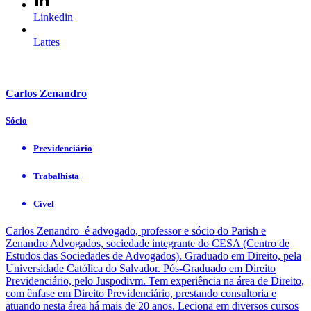
Linkedin
Lattes
Carlos Zenandro
Sócio
Previdenciário
Trabalhista
Cível
Carlos Zenandro é advogado, professor e sócio do Parish e
Zenandro Advogados, sociedade integrante do CESA (Centro de
Estudos das Sociedades de Advogados). Graduado em Direito, pela
Universidade Católica do Salvador. Pós-Graduado em Direito
Previdenciário, pelo Juspodivm. Tem experiência na área de Direito,
com ênfase em Direito Previdenciário, prestando consultoria e
atuando nesta área há mais de 20 anos. Leciona em diversos cursos