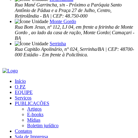
Rua Mané Garrincha, s/n - Próximo a Paróquia Santo
Antônio de Pádua e a Praça 27 de Julho, Centro,
Retirolândia - BA | CEP: 48.750-000
Monte Gordo
Rua Bom Jesus, nº 112, LJ 04, em frente a feirinha de Monte
Gordo , ao lado da casa de ração, Monte Gordo| Camaçari -
BA
Serrinha
Rua Capitão Apolinário, n° 024, Serrinha/BA | CEP: 48700-
000 Estádio - Em frente à Policlínica.
Início
O PZ
EQUIPE
Serviços
PUBLICAÇÕES
Artigos
E-books
Mídias
Boletim jurídico
Contatos
Sala de Imprensa