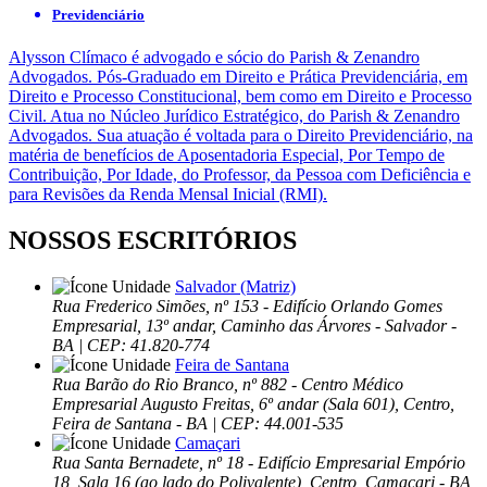
Previdenciário
Alysson Clímaco é advogado e sócio do Parish & Zenandro
Advogados. Pós-Graduado em Direito e Prática Previdenciária, em
Direito e Processo Constitucional, bem como em Direito e Processo
Civil. Atua no Núcleo Jurídico Estratégico, do Parish & Zenandro
Advogados. Sua atuação é voltada para o Direito Previdenciário, na
matéria de benefícios de Aposentadoria Especial, Por Tempo de
Contribuição, Por Idade, do Professor, da Pessoa com Deficiência e
para Revisões da Renda Mensal Inicial (RMI).
NOSSOS ESCRITÓRIOS
Salvador (Matriz)
Rua Frederico Simões, nº 153 - Edifício Orlando Gomes
Empresarial, 13º andar, Caminho das Árvores - Salvador -
BA | CEP: 41.820-774
Feira de Santana
Rua Barão do Rio Branco, nº 882 - Centro Médico
Empresarial Augusto Freitas, 6º andar (Sala 601), Centro,
Feira de Santana - BA | CEP: 44.001-535
Camaçari
Rua Santa Bernadete, nº 18 - Edifício Empresarial Empório
18, Sala 16 (ao lado do Polivalente), Centro, Camaçari - BA