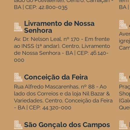
lado do Polivalente), Centro, Camaçari -
(em 
BA | CEP: 42.800-035
BA |
Livramento de Nossa
Senhora
Aven
Av. Dr. Nelson Leal, nº 170 - Em frente
igre
ao INSS (1ª andar), Centro, Livramento
Cam
de Nossa Senhora - BA | CEP: 46.140-
000
Conceição da Feira
Rua Alfredo Mascarenhas, nº 88 - Ao
Praç
lado dos Correios e da loja Nil Bazar &
Sho
Variedades, Centro, Conceição da Feira
(Gal
- BA | CEP: 44.320-000
Quei
São Gonçalo dos Campos