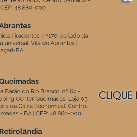
frente ao INSS), Centro, Santaluz -
 CEP: 48.880-000
Abrantes
ida Tiradentes, nº170, ao lado da
ja universal. Vila de Abrantes |
açari-BA
Queimadas
a Barão do Rio Branco, nº 67 -
pping Center Queimadas, Loja 05
eria da Caixa Econômica), Centro,
madas - BA | CEP: 48.860-000
Retirolândia