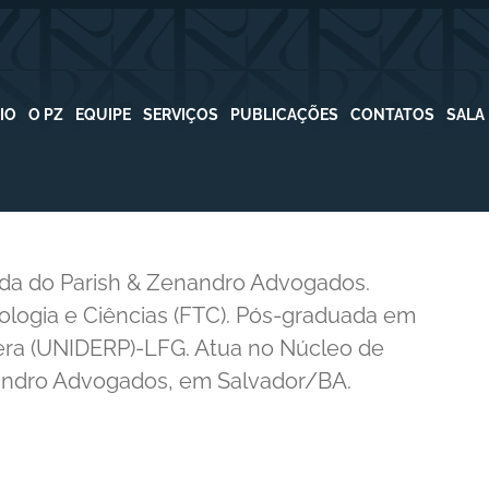
CIO
O PZ
EQUIPE
SERVIÇOS
PUBLICAÇÕES
CONTATOS
SALA
ada do Parish & Zenandro Advogados.
ologia e Ciências (FTC). Pós-graduada em
uera (UNIDERP)-LFG. Atua no Núcleo de
nandro Advogados, em Salvador/BA.