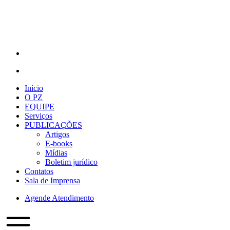
Início
O PZ
EQUIPE
Serviços
PUBLICAÇÕES
Artigos
E-books
Mídias
Boletim jurídico
Contatos
Sala de Imprensa
Agende Atendimento