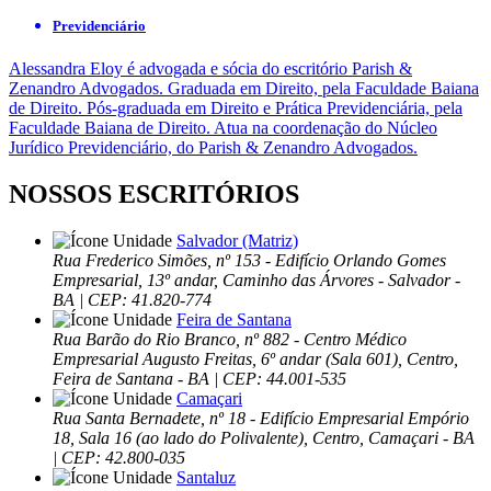
Previdenciário
Alessandra Eloy é advogada e sócia do escritório Parish &
Zenandro Advogados. Graduada em Direito, pela Faculdade Baiana
de Direito. Pós-graduada em Direito e Prática Previdenciária, pela
Faculdade Baiana de Direito. Atua na coordenação do Núcleo
Jurídico Previdenciário, do Parish & Zenandro Advogados.
NOSSOS ESCRITÓRIOS
Salvador (Matriz)
Rua Frederico Simões, nº 153 - Edifício Orlando Gomes
Empresarial, 13º andar, Caminho das Árvores - Salvador -
BA | CEP: 41.820-774
Feira de Santana
Rua Barão do Rio Branco, nº 882 - Centro Médico
Empresarial Augusto Freitas, 6º andar (Sala 601), Centro,
Feira de Santana - BA | CEP: 44.001-535
Camaçari
Rua Santa Bernadete, nº 18 - Edifício Empresarial Empório
18, Sala 16 (ao lado do Polivalente), Centro, Camaçari - BA
| CEP: 42.800-035
Santaluz