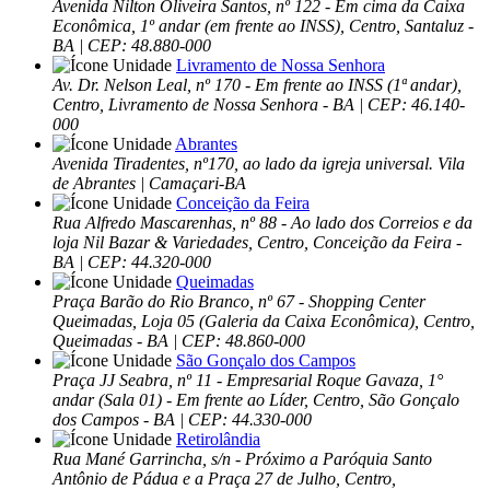
Avenida Nilton Oliveira Santos, nº 122 - Em cima da Caixa
Econômica, 1º andar (em frente ao INSS), Centro, Santaluz -
BA | CEP: 48.880-000
Livramento de Nossa Senhora
Av. Dr. Nelson Leal, nº 170 - Em frente ao INSS (1ª andar),
Centro, Livramento de Nossa Senhora - BA | CEP: 46.140-
000
Abrantes
Avenida Tiradentes, nº170, ao lado da igreja universal. Vila
de Abrantes | Camaçari-BA
Conceição da Feira
Rua Alfredo Mascarenhas, nº 88 - Ao lado dos Correios e da
loja Nil Bazar & Variedades, Centro, Conceição da Feira -
BA | CEP: 44.320-000
Queimadas
Praça Barão do Rio Branco, nº 67 - Shopping Center
Queimadas, Loja 05 (Galeria da Caixa Econômica), Centro,
Queimadas - BA | CEP: 48.860-000
São Gonçalo dos Campos
Praça JJ Seabra, nº 11 - Empresarial Roque Gavaza, 1°
andar (Sala 01) - Em frente ao Líder, Centro, São Gonçalo
dos Campos - BA | CEP: 44.330-000
Retirolândia
Rua Mané Garrincha, s/n - Próximo a Paróquia Santo
Antônio de Pádua e a Praça 27 de Julho, Centro,