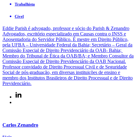
Trabalhista
Cível
Eddie Parish é advogado, professor e sócio do Parish & Zenandro
Advogados, escritório especializado em Causas contra o INSS e
Aposentadoria do Servidor Público. É mestre em Direito Público,
pela UFBA – Universidade Federal da Bahia; Secretário – Geral da
Comissão Especial de Direito Previdenciário da OAB- Bahia;
Membro do Tribunal de Ética da OAB/BA; e Membro Consultor da
Comissão Especial de Direito Previdenciário da OAB Nacional.
Professor convidado de Direito Processual Civil e de Seguridade
Social de pós-graduação, em diversas instituições de ensino e
membro dos Institutos Brasileiros de Direito Processual e de Direito
Previdenciário.
Carlos Zenandro
Sócio