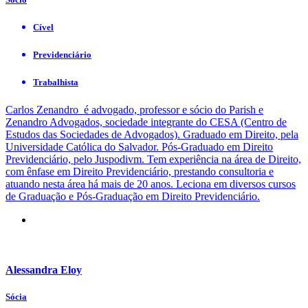
Cível
Previdenciário
Trabalhista
Carlos Zenandro é advogado, professor e sócio do Parish e
Zenandro Advogados, sociedade integrante do CESA (Centro de
Estudos das Sociedades de Advogados). Graduado em Direito, pela
Universidade Católica do Salvador. Pós-Graduado em Direito
Previdenciário, pelo Juspodivm. Tem experiência na área de Direito,
com ênfase em Direito Previdenciário, prestando consultoria e
atuando nesta área há mais de 20 anos. Leciona em diversos cursos
de Graduação e Pós-Graduação em Direito Previdenciário.
Alessandra Eloy
Sócia