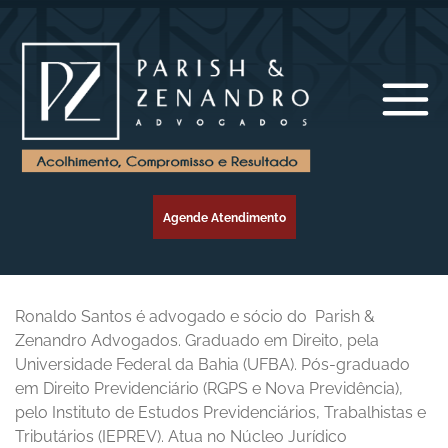
Agende Atendimento
Ronaldo Santos é advogado e sócio do Parish &
Zenandro Advogados. Graduado em Direito, pela
Universidade Federal da Bahia (UFBA). Pós-graduado
em Direito Previdenciário (RGPS e Nova Previdência),
pelo Instituto de Estudos Previdenciários, Trabalhistas e
Tributários (IEPREV). Atua no Núcleo Jurídico