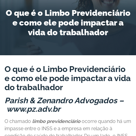
O que é o Limbo Previdenciário
e como ele pode impactar a
vida do trabalhador
O que é o Limbo Previdenciário
e como ele pode impactar a vida
do trabalhador
Parish & Zenandro Advogados –
www.pz.adv.br
O chamado
limbo previdenciário
ocorre quando há um
impasse entre o INSS e a empresa em relação à
condição de saúde do trabalhador. De um lado, o INSS