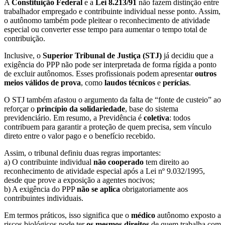
A
Constituição Federal
e a
Lei 8.213/91
não fazem distinção entre
trabalhador empregado e contribuinte individual nesse ponto. Assim,
o autônomo também pode pleitear o reconhecimento de atividade
especial ou converter esse tempo para aumentar o tempo total de
contribuição.
Inclusive, o
Superior Tribunal de Justiça (STJ)
já decidiu que a
exigência do PPP não pode ser interpretada de forma rígida a ponto
de excluir autônomos. Esses profissionais podem apresentar
outros
meios válidos de prova
, como
laudos técnicos
e
perícias
.
O STJ também afastou o argumento da falta de “fonte de custeio” ao
reforçar o
princípio da solidariedade
, base do sistema
previdenciário. Em resumo, a Previdência é
coletiva
: todos
contribuem para garantir a proteção de quem precisa, sem vínculo
direto entre o valor pago e o benefício recebido.
Assim, o tribunal definiu duas regras importantes:
a) O contribuinte individual
não cooperado
tem direito ao
reconhecimento de atividade especial após a Lei nº 9.032/1995,
desde que prove a exposição a agentes nocivos;
b) A exigência do PPP
não se aplica
obrigatoriamente aos
contribuintes individuais.
Em termos práticos, isso significa que o
médico
autônomo exposto a
riscos biológicos pode ter
os mesmos direitos
de quem trabalha com