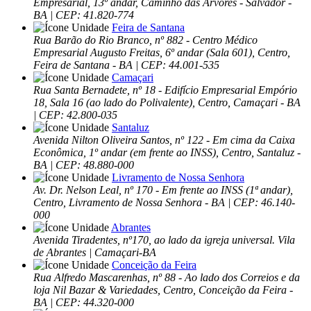
Empresarial, 13º andar, Caminho das Árvores - Salvador -
BA | CEP: 41.820-774
Feira de Santana
Rua Barão do Rio Branco, nº 882 - Centro Médico
Empresarial Augusto Freitas, 6º andar (Sala 601), Centro,
Feira de Santana - BA | CEP: 44.001-535
Camaçari
Rua Santa Bernadete, nº 18 - Edifício Empresarial Empório
18, Sala 16 (ao lado do Polivalente), Centro, Camaçari - BA
| CEP: 42.800-035
Santaluz
Avenida Nilton Oliveira Santos, nº 122 - Em cima da Caixa
Econômica, 1º andar (em frente ao INSS), Centro, Santaluz -
BA | CEP: 48.880-000
Livramento de Nossa Senhora
Av. Dr. Nelson Leal, nº 170 - Em frente ao INSS (1ª andar),
Centro, Livramento de Nossa Senhora - BA | CEP: 46.140-
000
Abrantes
Avenida Tiradentes, nº170, ao lado da igreja universal. Vila
de Abrantes | Camaçari-BA
Conceição da Feira
Rua Alfredo Mascarenhas, nº 88 - Ao lado dos Correios e da
loja Nil Bazar & Variedades, Centro, Conceição da Feira -
BA | CEP: 44.320-000