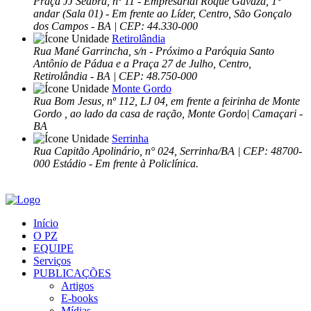
Praça JJ Seabra, nº 11 - Empresarial Roque Gavaza, 1°
andar (Sala 01) - Em frente ao Líder, Centro, São Gonçalo
dos Campos - BA | CEP: 44.330-000
Retirolândia
Rua Mané Garrincha, s/n - Próximo a Paróquia Santo
Antônio de Pádua e a Praça 27 de Julho, Centro,
Retirolândia - BA | CEP: 48.750-000
Monte Gordo
Rua Bom Jesus, nº 112, LJ 04, em frente a feirinha de Monte
Gordo , ao lado da casa de ração, Monte Gordo| Camaçari -
BA
Serrinha
Rua Capitão Apolinário, n° 024, Serrinha/BA | CEP: 48700-
000 Estádio - Em frente à Policlínica.
Início
O PZ
EQUIPE
Serviços
PUBLICAÇÕES
Artigos
E-books
Mídias