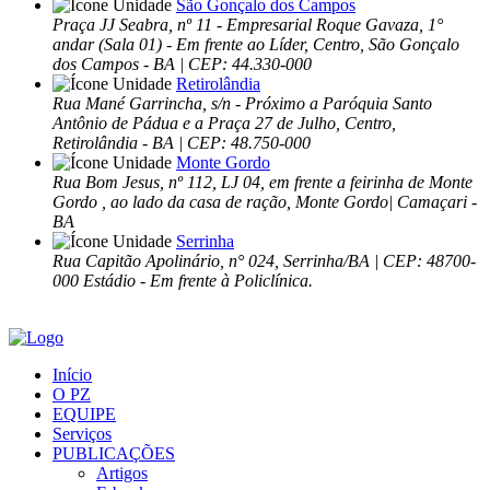
São Gonçalo dos Campos
Praça JJ Seabra, nº 11 - Empresarial Roque Gavaza, 1°
andar (Sala 01) - Em frente ao Líder, Centro, São Gonçalo
dos Campos - BA | CEP: 44.330-000
Retirolândia
Rua Mané Garrincha, s/n - Próximo a Paróquia Santo
Antônio de Pádua e a Praça 27 de Julho, Centro,
Retirolândia - BA | CEP: 48.750-000
Monte Gordo
Rua Bom Jesus, nº 112, LJ 04, em frente a feirinha de Monte
Gordo , ao lado da casa de ração, Monte Gordo| Camaçari -
BA
Serrinha
Rua Capitão Apolinário, n° 024, Serrinha/BA | CEP: 48700-
000 Estádio - Em frente à Policlínica.
Início
O PZ
EQUIPE
Serviços
PUBLICAÇÕES
Artigos