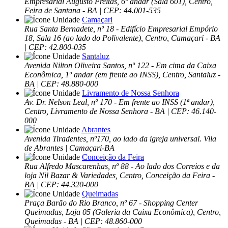
Empresarial Augusto Freitas, 6º andar (Sala 601), Centro,
Feira de Santana - BA | CEP: 44.001-535
Camaçari
Rua Santa Bernadete, nº 18 - Edifício Empresarial Empório
18, Sala 16 (ao lado do Polivalente), Centro, Camaçari - BA
| CEP: 42.800-035
Santaluz
Avenida Nilton Oliveira Santos, nº 122 - Em cima da Caixa
Econômica, 1º andar (em frente ao INSS), Centro, Santaluz -
BA | CEP: 48.880-000
Livramento de Nossa Senhora
Av. Dr. Nelson Leal, nº 170 - Em frente ao INSS (1ª andar),
Centro, Livramento de Nossa Senhora - BA | CEP: 46.140-
000
Abrantes
Avenida Tiradentes, nº170, ao lado da igreja universal. Vila
de Abrantes | Camaçari-BA
Conceição da Feira
Rua Alfredo Mascarenhas, nº 88 - Ao lado dos Correios e da
loja Nil Bazar & Variedades, Centro, Conceição da Feira -
BA | CEP: 44.320-000
Queimadas
Praça Barão do Rio Branco, nº 67 - Shopping Center
Queimadas, Loja 05 (Galeria da Caixa Econômica), Centro,
Queimadas - BA | CEP: 48.860-000