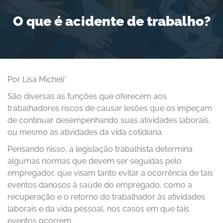
O que é acidente de trabalho?
Por Lisa Micheli*
São diversas as funções que oferecem aos
trabalhadores riscos de causar lesões que os impeçam
de continuar desempenhando suas atividades laborais,
ou mesmo as atividades da vida cotidiana.
Pensando nisso, a legislação trabalhista determina
algumas normas que devem ser seguidas pelo
empregador, que visam tanto evitar a ocorrência de tais
eventos danosos à saúde do empregado, como a
recuperação e o retorno do trabalhador às atividades
laborais e da vida pessoal, nos casos em que tais
eventos ocorrem.