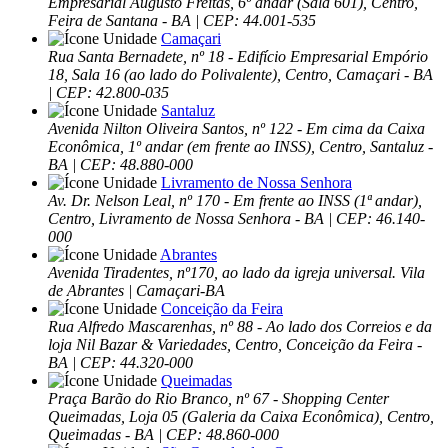
Empresarial Augusto Freitas, 6º andar (Sala 601), Centro,
Feira de Santana - BA | CEP: 44.001-535
Camaçari
Rua Santa Bernadete, nº 18 - Edifício Empresarial Empório
18, Sala 16 (ao lado do Polivalente), Centro, Camaçari - BA
| CEP: 42.800-035
Santaluz
Avenida Nilton Oliveira Santos, nº 122 - Em cima da Caixa
Econômica, 1º andar (em frente ao INSS), Centro, Santaluz -
BA | CEP: 48.880-000
Livramento de Nossa Senhora
Av. Dr. Nelson Leal, nº 170 - Em frente ao INSS (1ª andar),
Centro, Livramento de Nossa Senhora - BA | CEP: 46.140-
000
Abrantes
Avenida Tiradentes, nº170, ao lado da igreja universal. Vila
de Abrantes | Camaçari-BA
Conceição da Feira
Rua Alfredo Mascarenhas, nº 88 - Ao lado dos Correios e da
loja Nil Bazar & Variedades, Centro, Conceição da Feira -
BA | CEP: 44.320-000
Queimadas
Praça Barão do Rio Branco, nº 67 - Shopping Center
Queimadas, Loja 05 (Galeria da Caixa Econômica), Centro,
Queimadas - BA | CEP: 48.860-000