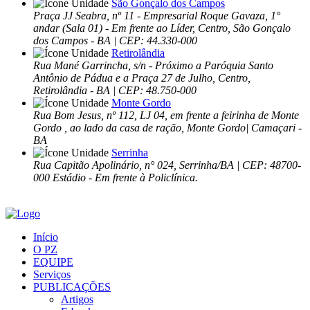
São Gonçalo dos Campos
Praça JJ Seabra, nº 11 - Empresarial Roque Gavaza, 1°
andar (Sala 01) - Em frente ao Líder, Centro, São Gonçalo
dos Campos - BA | CEP: 44.330-000
Retirolândia
Rua Mané Garrincha, s/n - Próximo a Paróquia Santo
Antônio de Pádua e a Praça 27 de Julho, Centro,
Retirolândia - BA | CEP: 48.750-000
Monte Gordo
Rua Bom Jesus, nº 112, LJ 04, em frente a feirinha de Monte
Gordo , ao lado da casa de ração, Monte Gordo| Camaçari -
BA
Serrinha
Rua Capitão Apolinário, n° 024, Serrinha/BA | CEP: 48700-
000 Estádio - Em frente à Policlínica.
Início
O PZ
EQUIPE
Serviços
PUBLICAÇÕES
Artigos