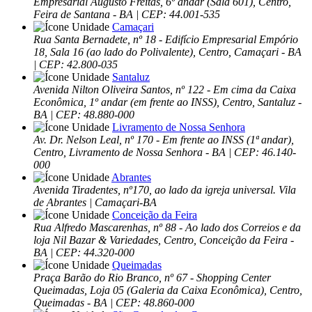
Empresarial Augusto Freitas, 6º andar (Sala 601), Centro,
Feira de Santana - BA | CEP: 44.001-535
Camaçari
Rua Santa Bernadete, nº 18 - Edifício Empresarial Empório
18, Sala 16 (ao lado do Polivalente), Centro, Camaçari - BA
| CEP: 42.800-035
Santaluz
Avenida Nilton Oliveira Santos, nº 122 - Em cima da Caixa
Econômica, 1º andar (em frente ao INSS), Centro, Santaluz -
BA | CEP: 48.880-000
Livramento de Nossa Senhora
Av. Dr. Nelson Leal, nº 170 - Em frente ao INSS (1ª andar),
Centro, Livramento de Nossa Senhora - BA | CEP: 46.140-
000
Abrantes
Avenida Tiradentes, nº170, ao lado da igreja universal. Vila
de Abrantes | Camaçari-BA
Conceição da Feira
Rua Alfredo Mascarenhas, nº 88 - Ao lado dos Correios e da
loja Nil Bazar & Variedades, Centro, Conceição da Feira -
BA | CEP: 44.320-000
Queimadas
Praça Barão do Rio Branco, nº 67 - Shopping Center
Queimadas, Loja 05 (Galeria da Caixa Econômica), Centro,
Queimadas - BA | CEP: 48.860-000