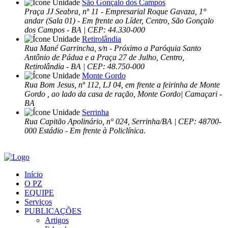
São Gonçalo dos Campos
Praça JJ Seabra, nº 11 - Empresarial Roque Gavaza, 1°
andar (Sala 01) - Em frente ao Líder, Centro, São Gonçalo
dos Campos - BA | CEP: 44.330-000
Retirolândia
Rua Mané Garrincha, s/n - Próximo a Paróquia Santo
Antônio de Pádua e a Praça 27 de Julho, Centro,
Retirolândia - BA | CEP: 48.750-000
Monte Gordo
Rua Bom Jesus, nº 112, LJ 04, em frente a feirinha de Monte
Gordo , ao lado da casa de ração, Monte Gordo| Camaçari -
BA
Serrinha
Rua Capitão Apolinário, n° 024, Serrinha/BA | CEP: 48700-
000 Estádio - Em frente à Policlínica.
Início
O PZ
EQUIPE
Serviços
PUBLICAÇÕES
Artigos