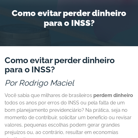
Como evitar perder dinheiro
para o INSS?
Como evitar perder dinheiro
para o INSS?
Por Rodrigo Maciel
Você sabia que milhares de brasileiros
perdem dinheiro
todos os anos por erros do INSS ou pela falta de um
bom planejamento previdenciário? Na prática, seja no
momento de contribuir, solicitar um benefício ou revisar
valores, pequenas escolhas podem gerar grandes
prejuízos ou, ao contrário, resultar em economias