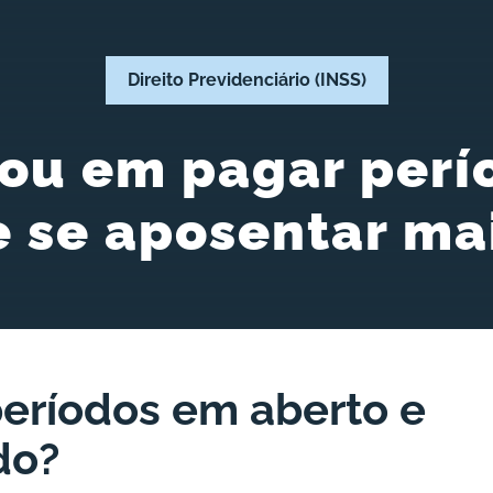
Direito Previdenciário (INSS)
sou em pagar perí
e se aposentar ma
eríodos em aberto e
do?