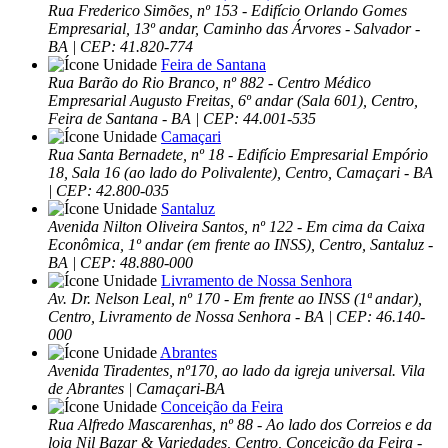
Rua Frederico Simões, nº 153 - Edifício Orlando Gomes
Empresarial, 13º andar, Caminho das Árvores - Salvador -
BA | CEP: 41.820-774
Feira de Santana
Rua Barão do Rio Branco, nº 882 - Centro Médico
Empresarial Augusto Freitas, 6º andar (Sala 601), Centro,
Feira de Santana - BA | CEP: 44.001-535
Camaçari
Rua Santa Bernadete, nº 18 - Edifício Empresarial Empório
18, Sala 16 (ao lado do Polivalente), Centro, Camaçari - BA
| CEP: 42.800-035
Santaluz
Avenida Nilton Oliveira Santos, nº 122 - Em cima da Caixa
Econômica, 1º andar (em frente ao INSS), Centro, Santaluz -
BA | CEP: 48.880-000
Livramento de Nossa Senhora
Av. Dr. Nelson Leal, nº 170 - Em frente ao INSS (1ª andar),
Centro, Livramento de Nossa Senhora - BA | CEP: 46.140-
000
Abrantes
Avenida Tiradentes, nº170, ao lado da igreja universal. Vila
de Abrantes | Camaçari-BA
Conceição da Feira
Rua Alfredo Mascarenhas, nº 88 - Ao lado dos Correios e da
loja Nil Bazar & Variedades, Centro, Conceição da Feira -