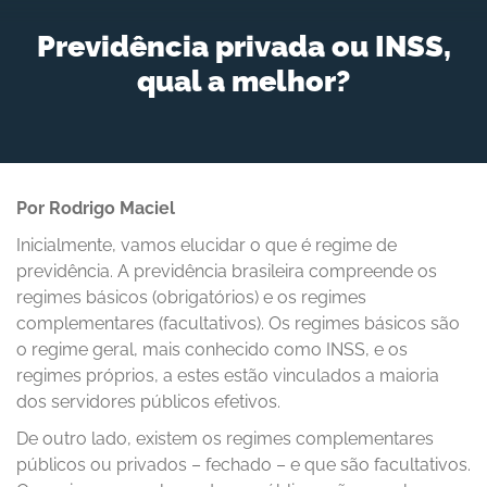
Previdência privada ou INSS,
qual a melhor?
Por Rodrigo Maciel
Inicialmente, vamos elucidar o que é regime de
previdência. A previdência brasileira compreende os
regimes básicos (obrigatórios) e os regimes
complementares (facultativos). Os regimes básicos são
o regime geral, mais conhecido como INSS, e os
regimes próprios, a estes estão vinculados a maioria
dos servidores públicos efetivos.
De outro lado, existem os regimes complementares
públicos ou privados – fechado – e que são facultativos.