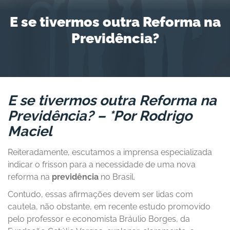
E se tivermos outra Reforma na
Previdência?
E se tivermos outra Reforma na
Previdência? – *Por Rodrigo
Maciel
Reiteradamente, escutamos a imprensa especializada
indicar o frisson para a necessidade de uma nova
reforma na
previdência
no Brasil.
Contudo, essas afirmações devem ser lidas com
cautela, não obstante, em recente estudo promovido
pelo professor e economista Bráulio Borges, da