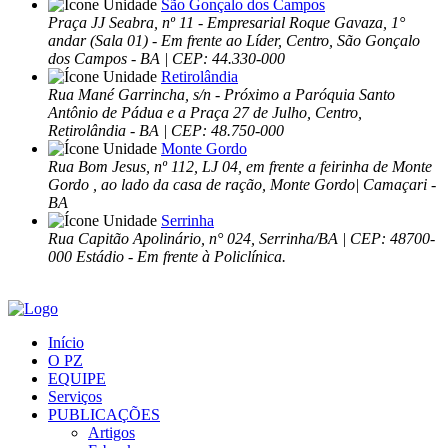
São Gonçalo dos Campos
Praça JJ Seabra, nº 11 - Empresarial Roque Gavaza, 1°
andar (Sala 01) - Em frente ao Líder, Centro, São Gonçalo
dos Campos - BA | CEP: 44.330-000
Retirolândia
Rua Mané Garrincha, s/n - Próximo a Paróquia Santo
Antônio de Pádua e a Praça 27 de Julho, Centro,
Retirolândia - BA | CEP: 48.750-000
Monte Gordo
Rua Bom Jesus, nº 112, LJ 04, em frente a feirinha de Monte
Gordo , ao lado da casa de ração, Monte Gordo| Camaçari -
BA
Serrinha
Rua Capitão Apolinário, n° 024, Serrinha/BA | CEP: 48700-
000 Estádio - Em frente à Policlínica.
Início
O PZ
EQUIPE
Serviços
PUBLICAÇÕES
Artigos