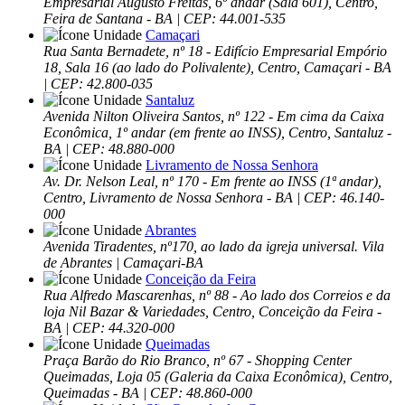
Empresarial Augusto Freitas, 6º andar (Sala 601), Centro,
Feira de Santana - BA | CEP: 44.001-535
Camaçari
Rua Santa Bernadete, nº 18 - Edifício Empresarial Empório
18, Sala 16 (ao lado do Polivalente), Centro, Camaçari - BA
| CEP: 42.800-035
Santaluz
Avenida Nilton Oliveira Santos, nº 122 - Em cima da Caixa
Econômica, 1º andar (em frente ao INSS), Centro, Santaluz -
BA | CEP: 48.880-000
Livramento de Nossa Senhora
Av. Dr. Nelson Leal, nº 170 - Em frente ao INSS (1ª andar),
Centro, Livramento de Nossa Senhora - BA | CEP: 46.140-
000
Abrantes
Avenida Tiradentes, nº170, ao lado da igreja universal. Vila
de Abrantes | Camaçari-BA
Conceição da Feira
Rua Alfredo Mascarenhas, nº 88 - Ao lado dos Correios e da
loja Nil Bazar & Variedades, Centro, Conceição da Feira -
BA | CEP: 44.320-000
Queimadas
Praça Barão do Rio Branco, nº 67 - Shopping Center
Queimadas, Loja 05 (Galeria da Caixa Econômica), Centro,
Queimadas - BA | CEP: 48.860-000