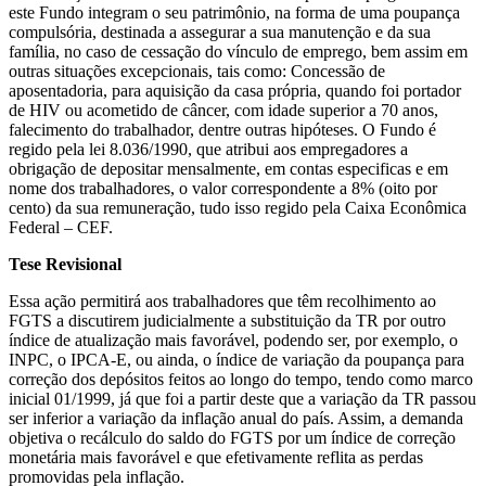
este Fundo integram o seu patrimônio, na forma de uma poupança
compulsória, destinada a assegurar a sua manutenção e da sua
família, no caso de cessação do vínculo de emprego, bem assim em
outras situações excepcionais, tais como: Concessão de
aposentadoria, para aquisição da casa própria, quando foi portador
de HIV ou acometido de câncer, com idade superior a 70 anos,
falecimento do trabalhador, dentre outras hipóteses. O Fundo é
regido pela lei 8.036/1990, que atribui aos empregadores a
obrigação de depositar mensalmente, em contas especificas e em
nome dos trabalhadores, o valor correspondente a 8% (oito por
cento) da sua remuneração, tudo isso regido pela Caixa Econômica
Federal – CEF.
Tese Revisional
Essa ação permitirá aos trabalhadores que têm recolhimento ao
FGTS a discutirem judicialmente a substituição da TR por outro
índice de atualização mais favorável, podendo ser, por exemplo, o
INPC, o IPCA-E, ou ainda, o índice de variação da poupança para
correção dos depósitos feitos ao longo do tempo, tendo como marco
inicial 01/1999, já que foi a partir deste que a variação da TR passou
ser inferior a variação da inflação anual do país. Assim, a demanda
objetiva o recálculo do saldo do FGTS por um índice de correção
monetária mais favorável e que efetivamente reflita as perdas
promovidas pela inflação.