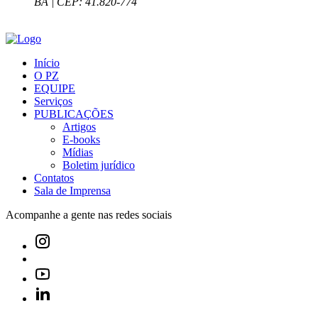
BA | CEP: 41.820-774
Início
O PZ
EQUIPE
Serviços
PUBLICAÇÕES
Artigos
E-books
Mídias
Boletim jurídico
Contatos
Sala de Imprensa
Acompanhe a gente nas redes sociais