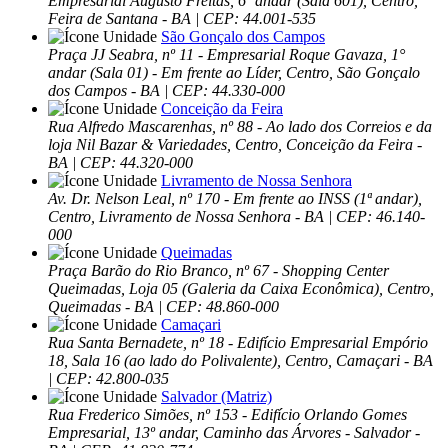
Empresarial Augusto Freitas, 6º andar (Sala 601), Centro,
Feira de Santana - BA | CEP: 44.001-535
São Gonçalo dos Campos
Praça JJ Seabra, nº 11 - Empresarial Roque Gavaza, 1°
andar (Sala 01) - Em frente ao Líder, Centro, São Gonçalo
dos Campos - BA | CEP: 44.330-000
Conceição da Feira
Rua Alfredo Mascarenhas, nº 88 - Ao lado dos Correios e da
loja Nil Bazar & Variedades, Centro, Conceição da Feira -
BA | CEP: 44.320-000
Livramento de Nossa Senhora
Av. Dr. Nelson Leal, nº 170 - Em frente ao INSS (1ª andar),
Centro, Livramento de Nossa Senhora - BA | CEP: 46.140-
000
Queimadas
Praça Barão do Rio Branco, nº 67 - Shopping Center
Queimadas, Loja 05 (Galeria da Caixa Econômica), Centro,
Queimadas - BA | CEP: 48.860-000
Camaçari
Rua Santa Bernadete, nº 18 - Edifício Empresarial Empório
18, Sala 16 (ao lado do Polivalente), Centro, Camaçari - BA
| CEP: 42.800-035
Salvador (Matriz)
Rua Frederico Simões, nº 153 - Edifício Orlando Gomes
Empresarial, 13º andar, Caminho das Árvores - Salvador -