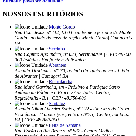
Burnout: posso ser demitido?
NOSSOS ESCRITÓRIOS
Monte Gordo
Rua Bom Jesus, nº 112, LJ 04, em frente a feirinha de Monte
Gordo , ao lado da casa de ração, Monte Gordo| Camaçari -
BA
Serrinha
Rua Capitão Apolinário, n° 024, Serrinha/BA | CEP: 48700-
000 Estádio - Em frente à Policlínica.
Abrantes
Avenida Tiradentes, nº170, ao lado da igreja universal. Vila
de Abrantes | Camaçari-BA
Retirolândia
Rua Mané Garrincha, s/n - Próximo a Paróquia Santo
Antônio de Pádua e a Praça 27 de Julho, Centro,
Retirolândia - BA | CEP: 48.750-000
Santaluz
Avenida Nilton Oliveira Santos, nº 122 - Em cima da Caixa
Econômica, 1º andar (em frente ao INSS), Centro, Santaluz -
BA | CEP: 48.880-000
Feira de Santana
Rua Barão do Rio Branco, nº 882 - Centro Médico