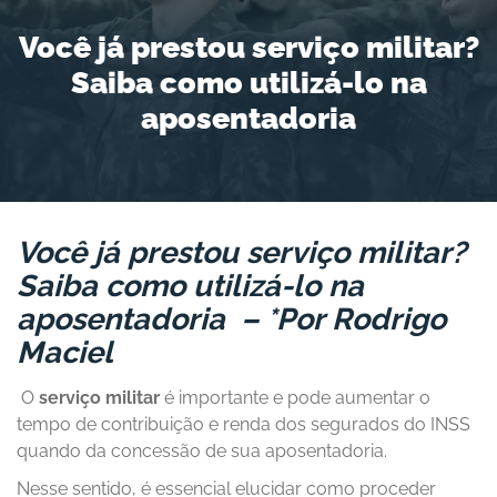
Você já prestou serviço militar?
Saiba como utilizá-lo na
aposentadoria
Você já prestou serviço militar?
Saiba como utilizá-lo na
aposentadoria – *Por Rodrigo
Maciel
O
serviço militar
é importante e pode aumentar o
tempo de contribuição e renda dos segurados do INSS
quando da concessão de sua aposentadoria.
Nesse sentido, é essencial elucidar como proceder