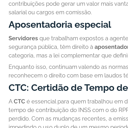
contribuições pode gerar um valor mais van
salarial ou cargos em comissão.
Aposentadoria especial
Servidores
que trabalham expostos a agentes
segurança pública, têm direito à
aposentador
categoria, mas a lei complementar que defini
Enquanto isso, continuam valendo as normas a
reconhecem o direito com base em laudos té
CTC: Certidão de Tempo de
A
CTC
é essencial para quem trabalhou em di
tempo de contribuição do INSS com o do RP
perdido. Com as mudanças recentes, a emis
impedindo o uso duplo de um mesmo período 