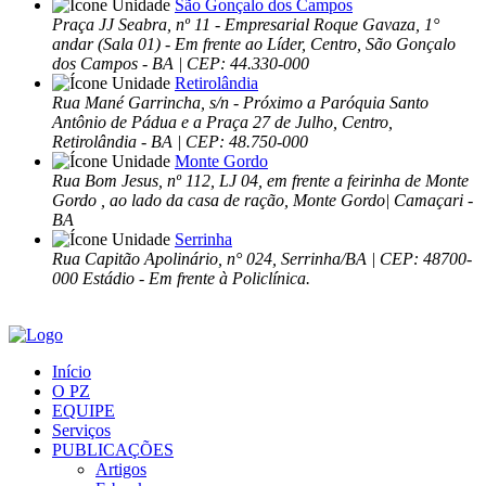
São Gonçalo dos Campos
Praça JJ Seabra, nº 11 - Empresarial Roque Gavaza, 1°
andar (Sala 01) - Em frente ao Líder, Centro, São Gonçalo
dos Campos - BA | CEP: 44.330-000
Retirolândia
Rua Mané Garrincha, s/n - Próximo a Paróquia Santo
Antônio de Pádua e a Praça 27 de Julho, Centro,
Retirolândia - BA | CEP: 48.750-000
Monte Gordo
Rua Bom Jesus, nº 112, LJ 04, em frente a feirinha de Monte
Gordo , ao lado da casa de ração, Monte Gordo| Camaçari -
BA
Serrinha
Rua Capitão Apolinário, n° 024, Serrinha/BA | CEP: 48700-
000 Estádio - Em frente à Policlínica.
Início
O PZ
EQUIPE
Serviços
PUBLICAÇÕES
Artigos