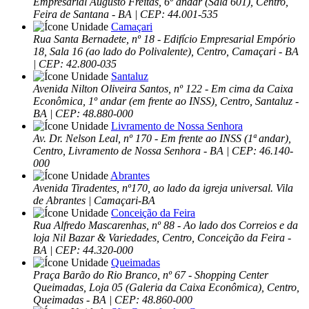
Empresarial Augusto Freitas, 6º andar (Sala 601), Centro,
Feira de Santana - BA | CEP: 44.001-535
Camaçari
Rua Santa Bernadete, nº 18 - Edifício Empresarial Empório
18, Sala 16 (ao lado do Polivalente), Centro, Camaçari - BA
| CEP: 42.800-035
Santaluz
Avenida Nilton Oliveira Santos, nº 122 - Em cima da Caixa
Econômica, 1º andar (em frente ao INSS), Centro, Santaluz -
BA | CEP: 48.880-000
Livramento de Nossa Senhora
Av. Dr. Nelson Leal, nº 170 - Em frente ao INSS (1ª andar),
Centro, Livramento de Nossa Senhora - BA | CEP: 46.140-
000
Abrantes
Avenida Tiradentes, nº170, ao lado da igreja universal. Vila
de Abrantes | Camaçari-BA
Conceição da Feira
Rua Alfredo Mascarenhas, nº 88 - Ao lado dos Correios e da
loja Nil Bazar & Variedades, Centro, Conceição da Feira -
BA | CEP: 44.320-000
Queimadas
Praça Barão do Rio Branco, nº 67 - Shopping Center
Queimadas, Loja 05 (Galeria da Caixa Econômica), Centro,
Queimadas - BA | CEP: 48.860-000