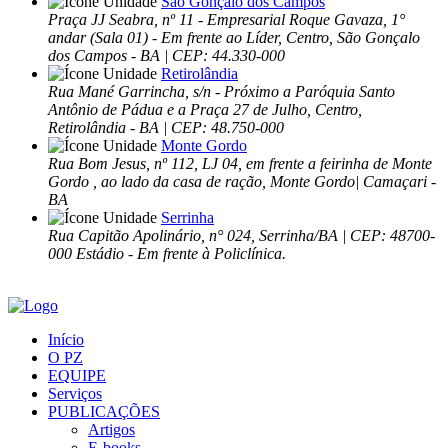
São Gonçalo dos Campos
Praça JJ Seabra, nº 11 - Empresarial Roque Gavaza, 1°
andar (Sala 01) - Em frente ao Líder, Centro, São Gonçalo
dos Campos - BA | CEP: 44.330-000
Retirolândia
Rua Mané Garrincha, s/n - Próximo a Paróquia Santo
Antônio de Pádua e a Praça 27 de Julho, Centro,
Retirolândia - BA | CEP: 48.750-000
Monte Gordo
Rua Bom Jesus, nº 112, LJ 04, em frente a feirinha de Monte
Gordo , ao lado da casa de ração, Monte Gordo| Camaçari -
BA
Serrinha
Rua Capitão Apolinário, n° 024, Serrinha/BA | CEP: 48700-
000 Estádio - Em frente à Policlínica.
Início
O PZ
EQUIPE
Serviços
PUBLICAÇÕES
Artigos
E-books