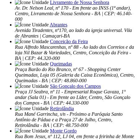
Livramento de Nossa Senhora
Av. Dr. Nelson Leal, nº 170 - Em frente ao INSS (1ª andar),
Centro, Livramento de Nossa Senhora - BA | CEP: 46.140-
000
Abrantes
Avenida Tiradentes, nº170, ao lado da igreja universal. Vila
de Abrantes | Camaçari-BA
Conceição da Feira
Rua Alfredo Mascarenhas, nº 88 - Ao lado dos Correios e da
loja Nil Bazar & Variedades, Centro, Conceição da Feira -
BA | CEP: 44.320-000
Queimadas
Praça Barão do Rio Branco, nº 67 - Shopping Center
Queimadas, Loja 05 (Galeria da Caixa Econômica), Centro,
Queimadas - BA | CEP: 48.860-000
São Gonçalo dos Campos
Praça JJ Seabra, nº 11 - Empresarial Roque Gavaza, 1°
andar (Sala 01) - Em frente ao Líder, Centro, São Gonçalo
dos Campos - BA | CEP: 44.330-000
Retirolândia
Rua Mané Garrincha, s/n - Próximo a Paróquia Santo
Antônio de Pádua e a Praça 27 de Julho, Centro,
Retirolândia - BA | CEP: 48.750-000
Monte Gordo
Rua Bom Jesus, nº 112, LJ 04, em frente a feirinha de Monte