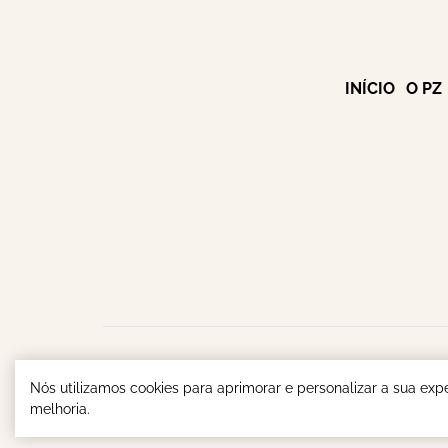
INÍCIO
O PZ
Parish & Zenandro Advogados - Espec
Nós utilizamos cookies para aprimorar e personalizar a sua exp
melhoria.