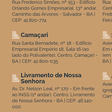
Rua Frederico Simões, nº 153 - Edifício
Rua 
Orlando Gomes Empresarial, 13º andar,
Cen
Caminho das Árvores - Salvador - BA |
Frei
CEP: 41.820-774
Feir
Camaçari
Rua Santa Bernadete, nº 18 - Edifício
Aven
Empresarial Empório 18, Sala 16 (ao
Em c
lado do Polivalente), Centro, Camaçari -
(em 
BA | CEP: 42.800-035
BA |
Livramento de Nossa
Senhora
Aven
Av. Dr. Nelson Leal, nº 170 - Em frente
igre
ao INSS (1ª andar), Centro, Livramento
Cam
de Nossa Senhora - BA | CEP: 46.140-
000