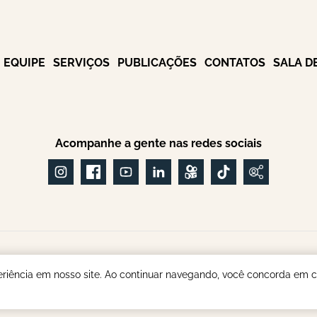
EQUIPE
SERVIÇOS
PUBLICAÇÕES
CONTATOS
SALA D
Acompanhe a gente nas redes sociais
ialistas em INSS e Aposentadoria do Servidor Pú
eriência em nosso site. Ao continuar navegando, você concorda em co