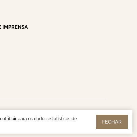
E IMPRENSA
blico © | 2026
ntribuir para os dados estatísticos de
FECHAR