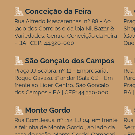
Conceição da Feira
Rua Alfredo Mascarenhas, nº 88 - Ao
Praç
lado dos Correios e da loja Nil Bazar &
Sho
Variedades, Centro, Conceição da Feira
(Gal
- BA | CEP: 44.320-000
Quei
São Gonçalo dos Campos
Praça JJ Seabra, nº 11 - Empresarial
Rua 
Roque Gavaza, 1° andar (Sala 01) - Em
Paró
frente ao Líder, Centro, São Gonçalo
Praç
dos Campos - BA | CEP: 44.330-000
BA |
Monte Gordo
Rua Bom Jesus, nº 112, LJ 04, em frente
Rua 
a feirinha de Monte Gordo , ao lado da
Serr
casa de ração, Monte Gordo| Camaçari
- Em