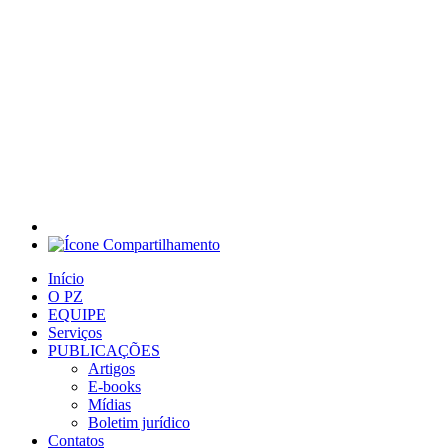
Início
O PZ
EQUIPE
Serviços
PUBLICAÇÕES
Artigos
E-books
Mídias
Boletim jurídico
Contatos