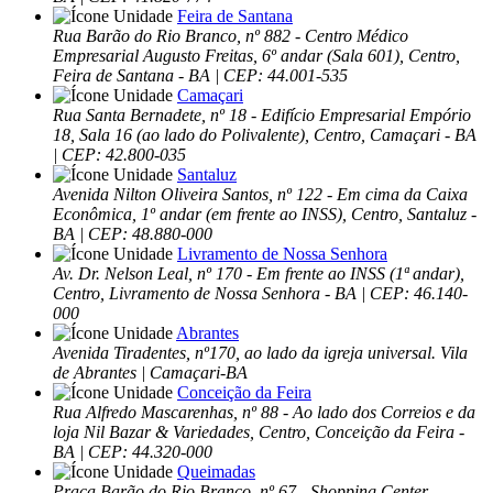
Feira de Santana
Rua Barão do Rio Branco, nº 882 - Centro Médico
Empresarial Augusto Freitas, 6º andar (Sala 601), Centro,
Feira de Santana - BA | CEP: 44.001-535
Camaçari
Rua Santa Bernadete, nº 18 - Edifício Empresarial Empório
18, Sala 16 (ao lado do Polivalente), Centro, Camaçari - BA
| CEP: 42.800-035
Santaluz
Avenida Nilton Oliveira Santos, nº 122 - Em cima da Caixa
Econômica, 1º andar (em frente ao INSS), Centro, Santaluz -
BA | CEP: 48.880-000
Livramento de Nossa Senhora
Av. Dr. Nelson Leal, nº 170 - Em frente ao INSS (1ª andar),
Centro, Livramento de Nossa Senhora - BA | CEP: 46.140-
000
Abrantes
Avenida Tiradentes, nº170, ao lado da igreja universal. Vila
de Abrantes | Camaçari-BA
Conceição da Feira
Rua Alfredo Mascarenhas, nº 88 - Ao lado dos Correios e da
loja Nil Bazar & Variedades, Centro, Conceição da Feira -
BA | CEP: 44.320-000
Queimadas
Praça Barão do Rio Branco, nº 67 - Shopping Center