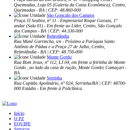
Queimadas, Loja 05 (Galeria da Caixa Econômica), Centro,
Queimadas - BA | CEP: 48.860-000
São Gonçalo dos Campos
Praça JJ Seabra, nº 11 - Empresarial Roque Gavaza, 1°
andar (Sala 01) - Em frente ao Líder, Centro, São Gonçalo
dos Campos - BA | CEP: 44.330-000
Retirolândia
Rua Mané Garrincha, s/n - Próximo a Paróquia Santo
Antônio de Pádua e a Praça 27 de Julho, Centro,
Retirolândia - BA | CEP: 48.750-000
Monte Gordo
Rua Bom Jesus, nº 112, LJ 04, em frente a feirinha de Monte
Gordo , ao lado da casa de ração, Monte Gordo| Camaçari -
BA
Serrinha
Rua Capitão Apolinário, n° 024, Serrinha/BA | CEP: 48700-
000 Estádio - Em frente à Policlínica.
Início
O PZ
EQUIPE
Serviços