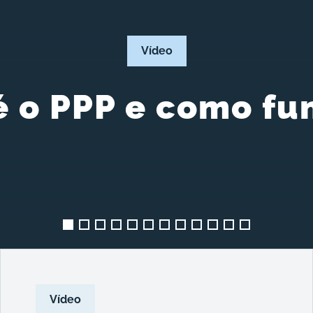
Vídeo
é o PPP e como fu
Vídeo