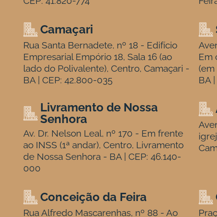
CEP: 41.820-774
Feir
Camaçari
Rua Santa Bernadete, nº 18 - Edifício
Aven
Empresarial Empório 18, Sala 16 (ao
Em c
lado do Polivalente), Centro, Camaçari -
(em 
BA | CEP: 42.800-035
BA |
Livramento de Nossa
Senhora
Aven
Av. Dr. Nelson Leal, nº 170 - Em frente
igre
ao INSS (1ª andar), Centro, Livramento
Cam
de Nossa Senhora - BA | CEP: 46.140-
000
Conceição da Feira
Rua Alfredo Mascarenhas, nº 88 - Ao
Praç