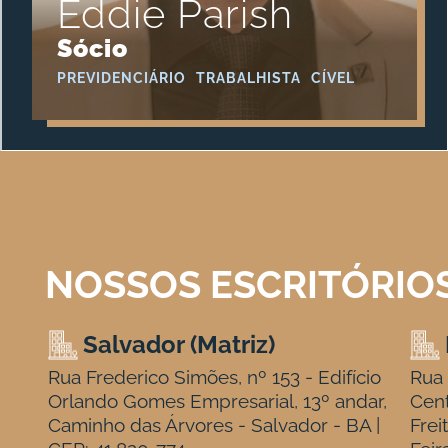
Eddie Parish
Sócio
PREVIDENCIÁRIO
TRABALHISTA
CÍVEL
NOSSOS ESCRITÓRIO
Salvador (Matriz)
Rua Frederico Simões, nº 153 - Edifício
Rua 
Orlando Gomes Empresarial, 13º andar,
Cen
Caminho das Árvores - Salvador - BA |
Frei