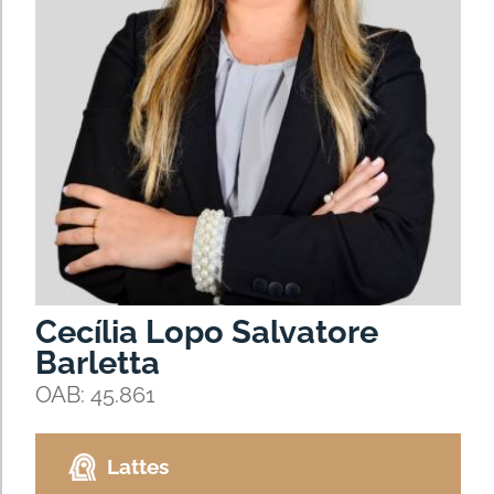
Cecília Lopo Salvatore
Barletta
OAB: 45.861
Lattes