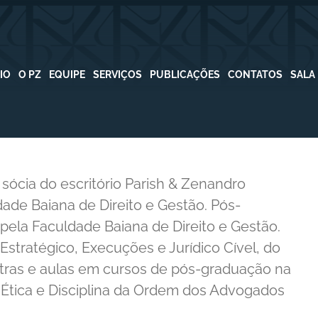
CIO
O PZ
EQUIPE
SERVIÇOS
PUBLICAÇÕES
CONTATOS
SALA
 sócia do escritório Parish & Zenandro
ade Baiana de Direito e Gestão. Pós-
 pela Faculdade Baiana de Direito e Gestão.
Estratégico, Execuções e Jurídico Cível, do
stras e aulas em cursos de pós-graduação na
e Ética e Disciplina da Ordem dos Advogados