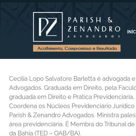
INÍ
Cecilia Lopo Salvatore Barletta é advogada e
Advogados. Graduada em Direito, pela Faculd
graduada em Direito e Prática Previdenciária,
Coordena os Núcleos Previdenciário Jurídico 
Parish & Zenandro Advogados. Ministra pale
área previdenciária. É Membra do Tribunal d
da Bahia (TED – OAB/BA).