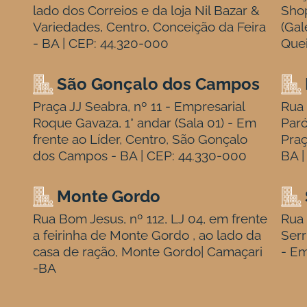
lado dos Correios e da loja Nil Bazar &
Sho
Variedades, Centro, Conceição da Feira
(Gal
- BA | CEP: 44.320-000
Quei
São Gonçalo dos Campos
Praça JJ Seabra, nº 11 - Empresarial
Rua 
Roque Gavaza, 1° andar (Sala 01) - Em
Paró
frente ao Líder, Centro, São Gonçalo
Praç
dos Campos - BA | CEP: 44.330-000
BA |
Monte Gordo
Rua Bom Jesus, nº 112, LJ 04, em frente
Rua 
a feirinha de Monte Gordo , ao lado da
Serr
casa de ração, Monte Gordo| Camaçari
- Em
-BA