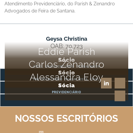
Atendimento Previdenciário, do Parish & Zenandro
Advogados de Feira de Santana.
Geysa Christina
OAB: 70.723
Eddie Parish
Sócio
Carlos Zenandro
CÍVEL
PREVIDENCIÁRIO
TRABALHISTA
Sócio
Alessandra Eloy
PREVIDENCIÁRIO
TRABALHISTA
CÍVEL
Sócia
PREVIDENCIÁRIO
NOSSOS ESCRITÓRIOS