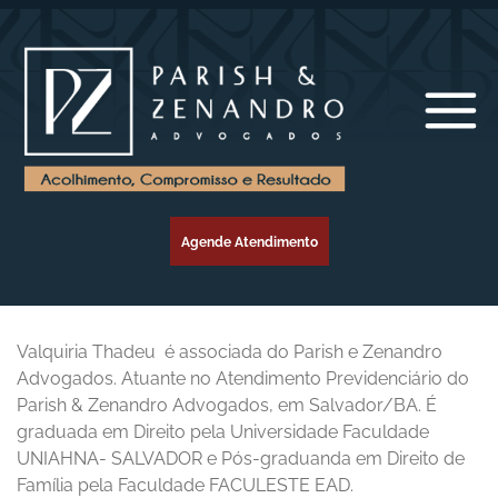
Agende Atendimento
Valquiria Thadeu
é associada do Parish e Zenandro
Advogados. Atuante no Atendimento Previdenciário do
Parish & Zenandro Advogados, em Salvador/BA. É
graduada em Direito pela Universidade Faculdade
UNIAHNA- SALVADOR e Pós-graduanda em Direito de
Família pela Faculdade FACULESTE EAD.