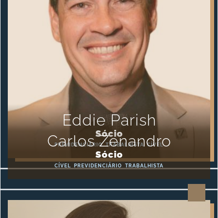
Eddie Parish
Sócio
Carlos Zenandro
PREVIDENCIÁRIO
TRABALHISTA
CÍVEL
Sócio
CÍVEL
PREVIDENCIÁRIO
TRABALHISTA