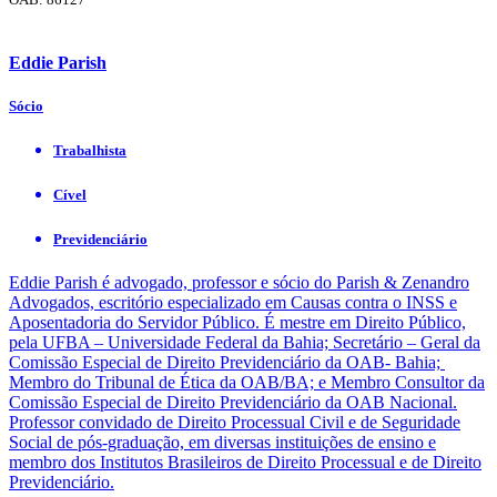
Eddie Parish
Sócio
Trabalhista
Cível
Previdenciário
Eddie Parish é advogado, professor e sócio do Parish & Zenandro
Advogados, escritório especializado em Causas contra o INSS e
Aposentadoria do Servidor Público. É mestre em Direito Público,
pela UFBA – Universidade Federal da Bahia; Secretário – Geral da
Comissão Especial de Direito Previdenciário da OAB- Bahia;
Membro do Tribunal de Ética da OAB/BA; e Membro Consultor da
Comissão Especial de Direito Previdenciário da OAB Nacional.
Professor convidado de Direito Processual Civil e de Seguridade
Social de pós-graduação, em diversas instituições de ensino e
membro dos Institutos Brasileiros de Direito Processual e de Direito
Previdenciário.