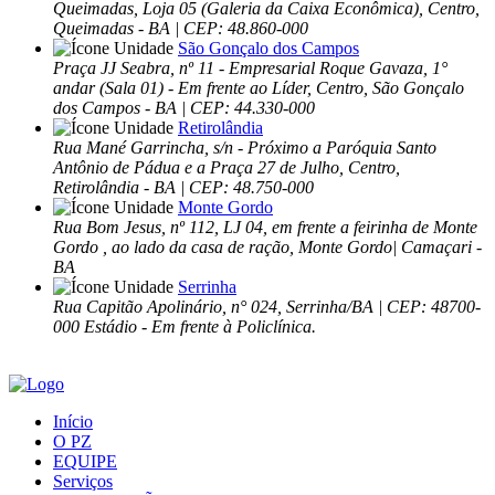
Queimadas, Loja 05 (Galeria da Caixa Econômica), Centro,
Queimadas - BA | CEP: 48.860-000
São Gonçalo dos Campos
Praça JJ Seabra, nº 11 - Empresarial Roque Gavaza, 1°
andar (Sala 01) - Em frente ao Líder, Centro, São Gonçalo
dos Campos - BA | CEP: 44.330-000
Retirolândia
Rua Mané Garrincha, s/n - Próximo a Paróquia Santo
Antônio de Pádua e a Praça 27 de Julho, Centro,
Retirolândia - BA | CEP: 48.750-000
Monte Gordo
Rua Bom Jesus, nº 112, LJ 04, em frente a feirinha de Monte
Gordo , ao lado da casa de ração, Monte Gordo| Camaçari -
BA
Serrinha
Rua Capitão Apolinário, n° 024, Serrinha/BA | CEP: 48700-
000 Estádio - Em frente à Policlínica.
Início
O PZ
EQUIPE
Serviços