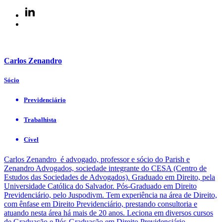
Carlos Zenandro
Sócio
Previdenciário
Trabalhista
Cível
Carlos Zenandro é advogado, professor e sócio do Parish e
Zenandro Advogados, sociedade integrante do CESA (Centro de
Estudos das Sociedades de Advogados). Graduado em Direito, pela
Universidade Católica do Salvador. Pós-Graduado em Direito
Previdenciário, pelo Juspodivm. Tem experiência na área de Direito,
com ênfase em Direito Previdenciário, prestando consultoria e
atuando nesta área há mais de 20 anos. Leciona em diversos cursos
de Graduação e Pós-Graduação em Direito Previdenciário.